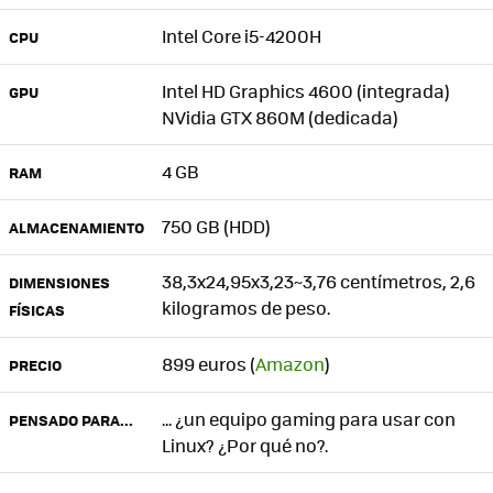
Intel Core i5-4200H
CPU
Intel HD Graphics 4600 (integrada)
GPU
NVidia GTX 860M (dedicada)
4 GB
RAM
750 GB (HDD)
ALMACENAMIENTO
38,3x24,95x3,23~3,76 centímetros, 2,6
DIMENSIONES
kilogramos de peso.
FÍSICAS
899 euros (
Amazon
)
PRECIO
... ¿un equipo gaming para usar con
PENSADO PARA...
Linux? ¿Por qué no?.