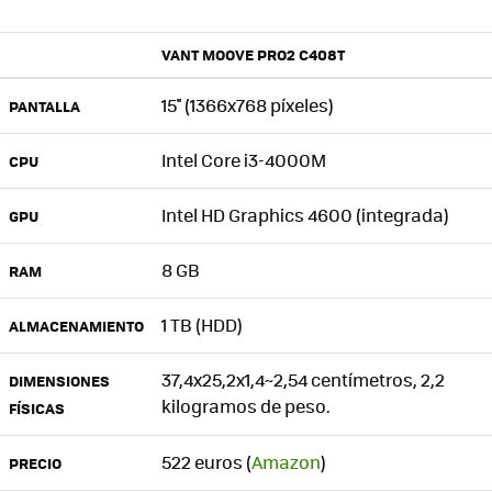
VANT MOOVE PRO2 C408T
15'' (1366x768 píxeles)
PANTALLA
Intel Core i3-4000M
CPU
Intel HD Graphics 4600 (integrada)
GPU
8 GB
RAM
1 TB (HDD)
ALMACENAMIENTO
37,4x25,2x1,4~2,54 centímetros, 2,2
DIMENSIONES
kilogramos de peso.
FÍSICAS
522 euros (
Amazon
)
PRECIO