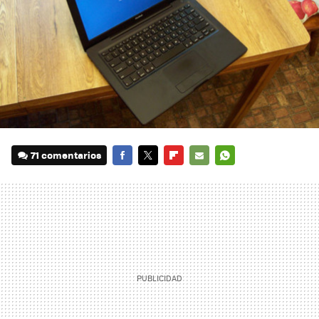
71 comentarios
FACEBOOK
TWITTER
FLIPBOARD
E-
WHATSAPP
MAIL