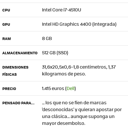
Intel Core i7-4510U
CPU
Intel HD Graphics 4400 (integrada)
GPU
8 GB
RAM
512 GB (SSD)
ALMACENAMIENTO
31,6x20,5x0,6~1,8 centímetros, 1,37
DIMENSIONES
kilogramos de peso.
FÍSICAS
1.415 euros (
Dell
)
PRECIO
... los que no se fíen de marcas
PENSADO PARA...
'desconocidas' y quieran apostar por
una clásica... aunque suponga un
mayor desembolso.