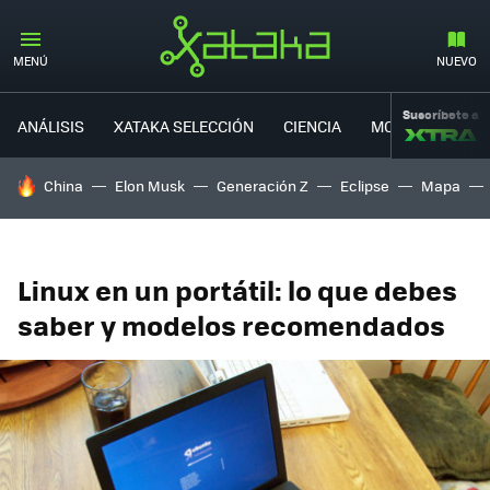
MENÚ
NUEVO
Suscríbete a
ANÁLISIS
XATAKA SELECCIÓN
CIENCIA
MOVILIDAD
HOY SE HABLA DE
China
Elon Musk
Generación Z
Eclipse
Mapa
Linux en un portátil: lo que debes
saber y modelos recomendados