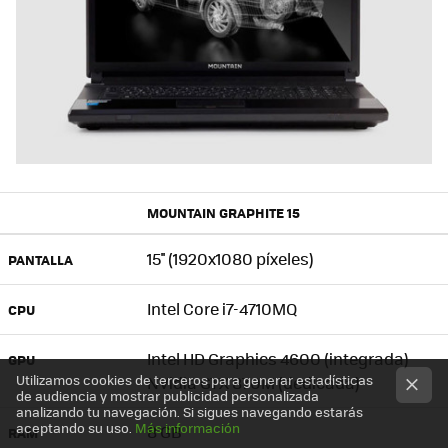
MOUNTAIN GRAPHITE 15
15'' (1920x1080 píxeles)
PANTALLA
Intel Core i7-4710MQ
CPU
Intel HD Graphics 4600 (integrada)
GPU
Utilizamos cookies de terceros para generar estadísticas
NVidia GTX 870M (dedicada)
de audiencia y mostrar publicidad personalizada
analizando tu navegación. Si sigues navegando estarás
aceptando su uso.
Más información
8 GB
RAM