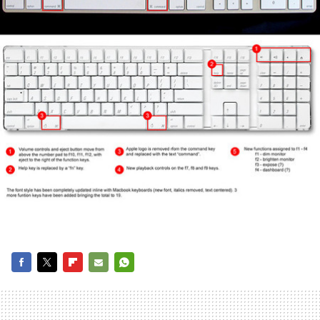
FACEBOOK
TWITTER
FLIPBOARD
E-
WHATSAPP
MAIL