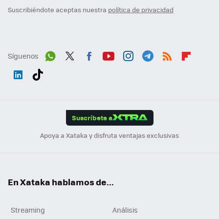
Suscribiéndote aceptas nuestra
política de privacidad
Síguenos
Wh
Twit
Fac
You
Inst
Tele
RSS
Flip
ats
ter
ebo
tub
agr
gra
boa
Link
Tikt
App
ok
e
am
m
rd
edI
ok
Suscríbete a
n
Apoya a Xataka y disfruta ventajas exclusivas
En Xataka hablamos de...
Streaming
Análisis