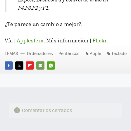
F4,F3,F2 y F1.
¿Te parece un cambio a mejor?.
Vía |
Applesfera
. Más información |
Flickr
.
TEMAS
Ordenadores
Periféricos
Apple
Teclado
FACEBOOK
TWITTER
FLIPBOARD
E-
WHATSAPP
MAIL
Comentarios cerrados