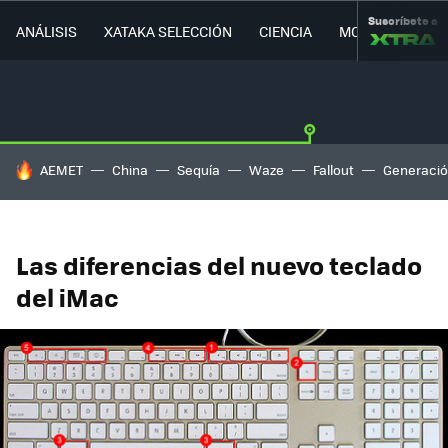
Suscríbete a
ANÁLISIS
XATAKA SELECCIÓN
CIENCIA
MOVILIDAD
HOY SE HABLA DE
AEMET
China
Sequía
Waze
Fallout
Generació
Las diferencias del nuevo teclado
del iMac