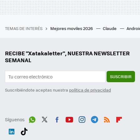
TEMAS DE INTERÉS
Mejores moviles 2026
Claude
Androi
RECIBE "Xatakaletter", NUESTRA NEWSLETTER
SEMANAL
SUSCRIBIR
Suscribiéndote aceptas nuestra
política de privacidad
Síguenos
Wh
Twit
Fac
You
Inst
Tele
RSS
Flip
ats
ter
ebo
tub
agr
gra
boa