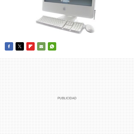
FACEBOOK
TWITTER
FLIPBOARD
E-
WHATSAPP
MAIL