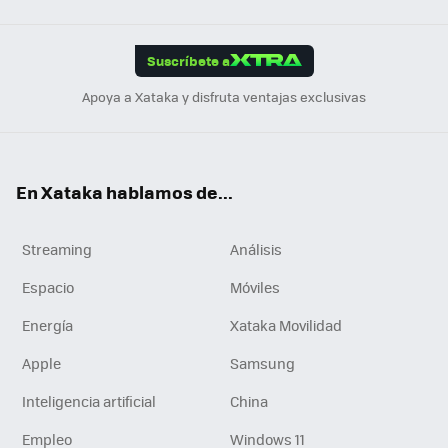
Link
Tikt
App
ok
e
am
m
rd
edI
ok
Suscríbete a
n
Apoya a Xataka y disfruta ventajas exclusivas
En Xataka hablamos de...
Streaming
Análisis
Espacio
Móviles
Energía
Xataka Movilidad
Apple
Samsung
Inteligencia artificial
China
Empleo
Windows 11