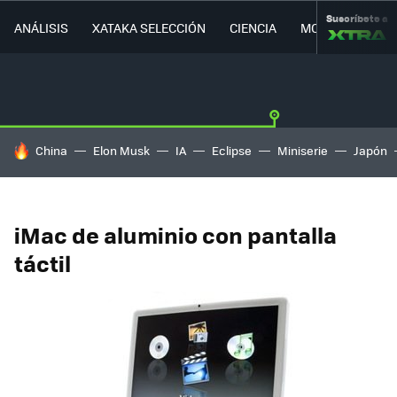
Suscríbete a
ANÁLISIS
XATAKA SELECCIÓN
CIENCIA
MOVILIDAD
HOY SE HABLA DE
China
Elon Musk
IA
Eclipse
Miniserie
Japón
iMac de aluminio con pantalla
táctil