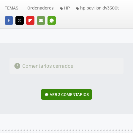
TEMAS
Ordenadores
HP
hp pavilion dv3500t
FACEBOOK
TWITTER
FLIPBOARD
E-
WHATSAPP
MAIL
Comentarios cerrados
VER
3 COMENTARIOS