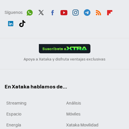
Síguenos
Wh
Twit
Fac
You
Inst
Tele
RSS
Flip
ats
ter
ebo
tub
agr
gra
boa
Link
Tikt
App
ok
e
am
m
rd
edI
ok
Suscríbete a
n
Apoya a Xataka y disfruta ventajas exclusivas
En Xataka hablamos de...
Streaming
Análisis
Espacio
Móviles
Energía
Xataka Movilidad