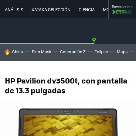
Suscríbete a
ANÁLISIS
XATAKA SELECCIÓN
CIENCIA
MOVILIDAD
HOY SE HABLA DE
China
Elon Musk
Generación Z
Eclipse
Mapa
HP Pavilion dv3500t, con pantalla
de 13.3 pulgadas