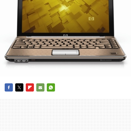
FACEBOOK
TWITTER
FLIPBOARD
E-
WHATSAPP
MAIL