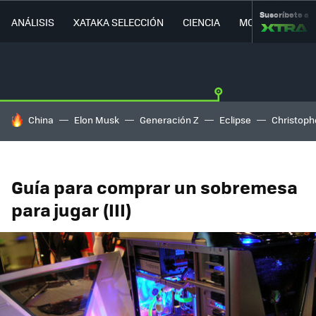
Suscríbete a
ANÁLISIS
XATAKA SELECCIÓN
CIENCIA
MOVILIDAD
HOY SE HABLA DE
China
Elon Musk
Generación Z
Eclipse
Christoph
Guía para comprar un sobremesa
para jugar (III)