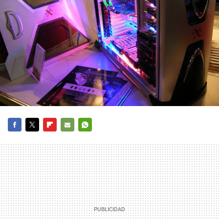
FACEBOOK
TWITTER
FLIPBOARD
E-
WHATSAPP
MAIL