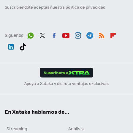
Suscribiéndote aceptas nuestra
política de privacidad
Síguenos
Wh
Twit
Fac
You
Inst
Tele
RSS
Flip
ats
ter
ebo
tub
agr
gra
boa
Link
Tikt
App
ok
e
am
m
rd
edI
ok
Suscríbete a
n
Apoya a Xataka y disfruta ventajas exclusivas
En Xataka hablamos de...
Streaming
Análisis