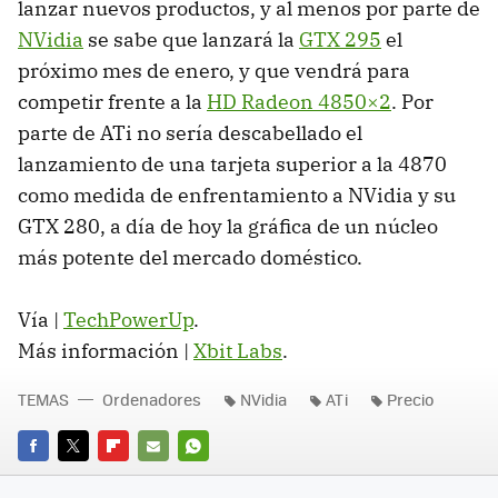
lanzar nuevos productos, y al menos por parte de
NVidia
se sabe que lanzará la
GTX
295
el
próximo mes de enero, y que vendrá para
competir frente a la
HD Radeon 4850×2
. Por
parte de ATi no sería descabellado el
lanzamiento de una tarjeta superior a la 4870
como medida de enfrentamiento a NVidia y su
GTX
280, a día de hoy la gráfica de un núcleo
más potente del mercado doméstico.
Vía |
TechPowerUp
.
Más información |
Xbit Labs
.
TEMAS
Ordenadores
NVidia
ATi
Precio
FACEBOOK
TWITTER
FLIPBOARD
E-
WHATSAPP