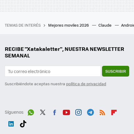
TEMAS DE INTERÉS
Mejores moviles 2026
Claude
Androi
RECIBE "Xatakaletter", NUESTRA NEWSLETTER
SEMANAL
SUSCRIBIR
Suscribiéndote aceptas nuestra
política de privacidad
Síguenos
Wh
Twit
Fac
You
Inst
Tele
RSS
Flip
ats
ter
ebo
tub
agr
gra
boa
Link
Tikt