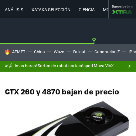
Suscríbete a
ANÁLISIS
XATAKA SELECCIÓN
CIENCIA
MOVILIDAD
HOY SE HABLA DE
AEMET
China
Waze
Fallout
Generación Z
iPh
🌿¡Últimas horas! Sorteo de robot cortacésped Mova ViAX
GTX 260 y 4870 bajan de precio