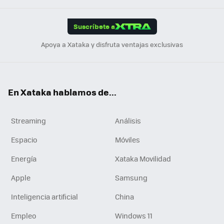
App
ok
e
am
m
rd
edI
ok
Suscríbete a
n
Apoya a Xataka y disfruta ventajas exclusivas
En Xataka hablamos de...
Streaming
Análisis
Espacio
Móviles
Energía
Xataka Movilidad
Apple
Samsung
Inteligencia artificial
China
Empleo
Windows 11