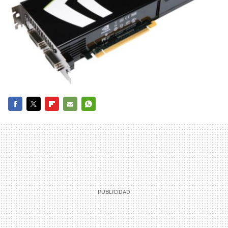
FACEBOOK
TWITTER
FLIPBOARD
E-
WHATSAPP
MAIL