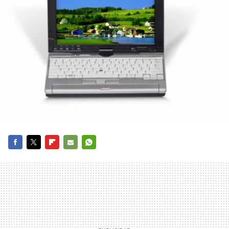
FACEBOOK
TWITTER
FLIPBOARD
E-
WHATSAPP
MAIL