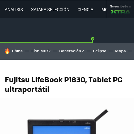
Suscríbete a
ANÁLISIS
XATAKA SELECCIÓN
CIENCIA
MOVILIDAD
HOY SE HABLA DE
China
Elon Musk
Generación Z
Eclipse
Mapa
Fujitsu LifeBook P1630, Tablet PC
ultraportátil