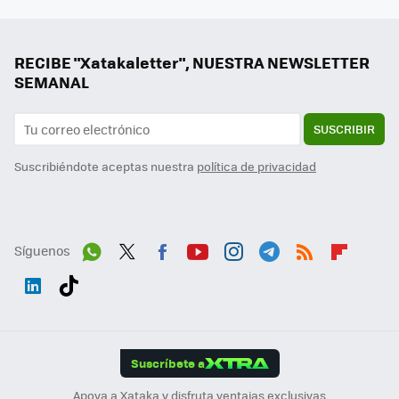
RECIBE "Xatakaletter", NUESTRA NEWSLETTER
SEMANAL
SUSCRIBIR
Suscribiéndote aceptas nuestra
política de privacidad
Síguenos
Wh
Twit
Fac
You
Inst
Tele
RSS
Flip
ats
ter
ebo
tub
agr
gra
boa
Link
Tikt
App
ok
e
am
m
rd
edI
ok
Suscríbete a
n
Apoya a Xataka y disfruta ventajas exclusivas