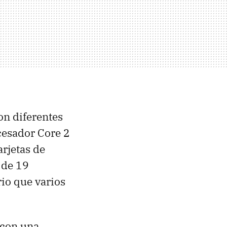
on diferentes
cesador Core 2
arjetas de
 de 19
rio que varios
 con una