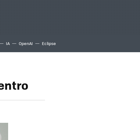
IA
OpenAI
Eclipse
dentro