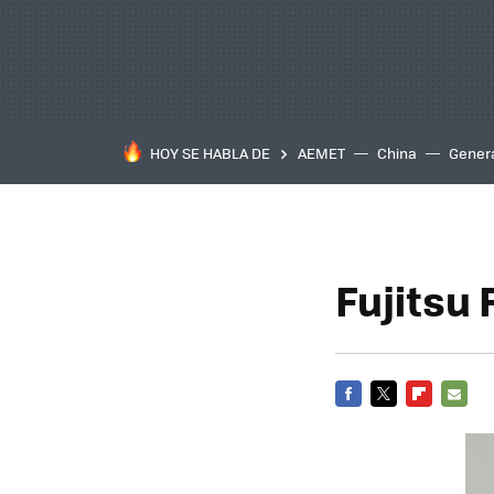
HOY SE HABLA DE
AEMET
China
Gener
Fujitsu 
FACEBOOK
TWITTER
FLIPBOARD
E-
MAIL