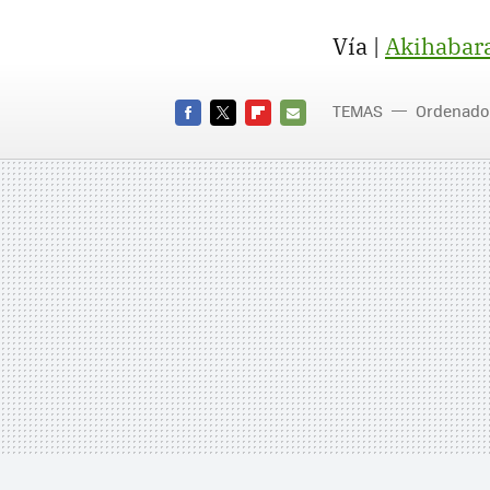
Vía |
Akihabar
TEMAS
Ordenado
FACEBOOK
TWITTER
FLIPBOARD
E-
MAIL