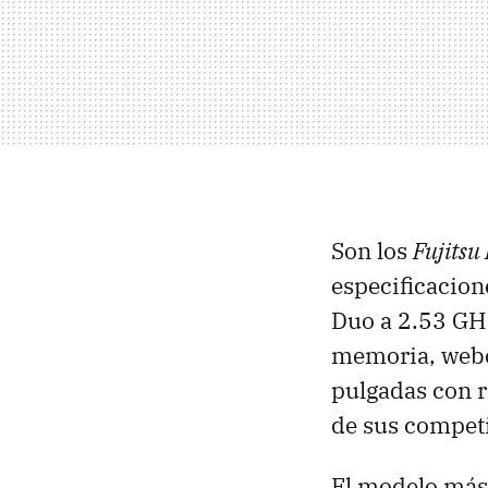
Son los
Fujitsu
especificacion
Duo a 2.53 GHz
memoria, webca
pulgadas con r
de sus compet
El modelo más