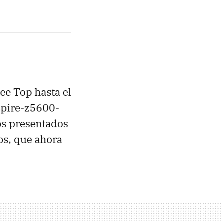
ee Top hasta el
spire-z5600-
os presentados
os, que ahora