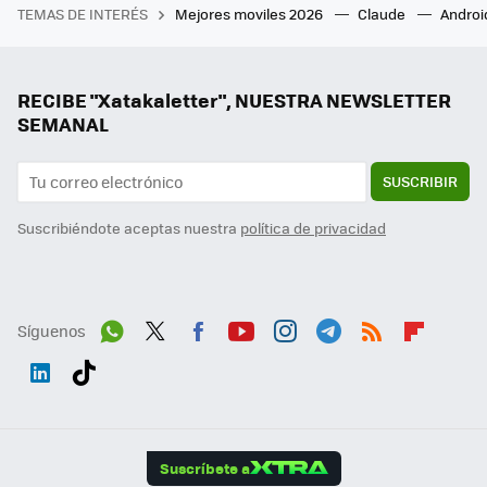
TEMAS DE INTERÉS
Mejores moviles 2026
Claude
Androi
RECIBE "Xatakaletter", NUESTRA NEWSLETTER
SEMANAL
SUSCRIBIR
Suscribiéndote aceptas nuestra
política de privacidad
Síguenos
Wh
Twit
Fac
You
Inst
Tele
RSS
Flip
ats
ter
ebo
tub
agr
gra
boa
Link
Tikt
App
ok
e
am
m
rd
edI
ok
Suscríbete a
n