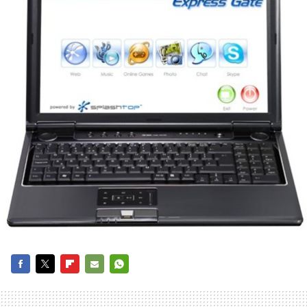
FACEBOOK
TWITTER
FLIPBOARD
E-
WHATSAPP
MAIL