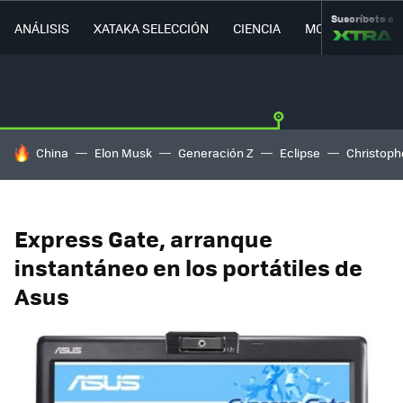
Suscríbete a
ANÁLISIS
XATAKA SELECCIÓN
CIENCIA
MOVILIDAD
HOY SE HABLA DE
China
Elon Musk
Generación Z
Eclipse
Christoph
Express Gate, arranque
instantáneo en los portátiles de
Asus