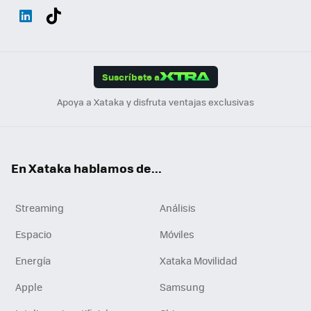
Wh
Twit
Fac
You
Inst
Tele
RSS
Flip
ats
ter
ebo
tub
agr
gra
boa
Link
Tikt
App
ok
e
am
m
rd
edI
ok
Suscríbete a
n
Apoya a Xataka y disfruta ventajas exclusivas
En Xataka hablamos de...
Streaming
Análisis
Espacio
Móviles
Energía
Xataka Movilidad
Apple
Samsung