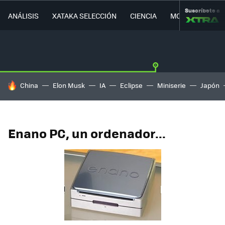
Suscríbete a
ANÁLISIS
XATAKA SELECCIÓN
CIENCIA
MOVILIDAD
HOY SE HABLA DE
China
Elon Musk
IA
Eclipse
Miniserie
Japón
Enano PC, un ordenador...