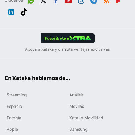
Wh
Twit
Fac
You
Inst
Tele
RSS
Flip
ats
ter
ebo
tub
agr
gra
boa
Link
Tikt
App
ok
e
am
m
rd
edIn
ok
Suscríbete a
Apoya a Xataka y disfruta ventajas exclusivas
En Xataka hablamos de...
Streaming
Análisis
Espacio
Móviles
Energía
Xataka Movilidad
Apple
Samsung