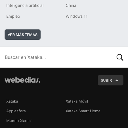
Inteligencia artificial
China
Empleo
Windows 11
VER MÁS TEMAS
BUSCA
SUBIR
Xataka
Xataka Móvil
Applesfera
Xataka Smart Home
Mundo Xiaomi