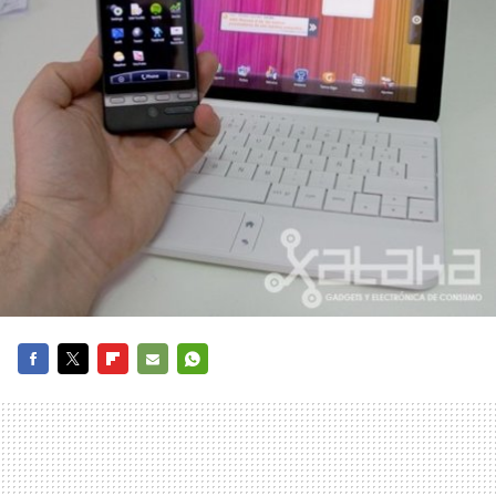
FACEBOOK
TWITTER
FLIPBOARD
E-
WHATSAPP
MAIL