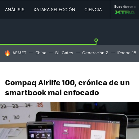
Suscríbete a
ANÁLISIS
XATAKA SELECCIÓN
CIENCIA
MOVILIDAD
HOY SE HABLA DE
AEMET
China
Bill Gates
Generación Z
iPhone 18
Compaq Airlife 100, crónica de un
smartbook mal enfocado