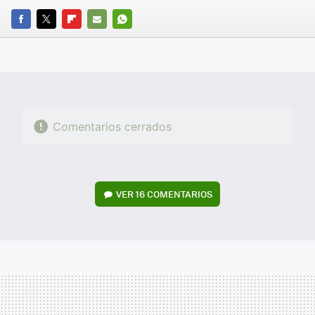
FACEBOOK
TWITTER
FLIPBOARD
E-
WHATSAPP
MAIL
Comentarios cerrados
VER
16 COMENTARIOS