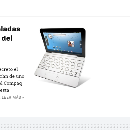
eladas
 del
creto el
cían de uno
 el Compaq
 esta
.
LEER MÁS »