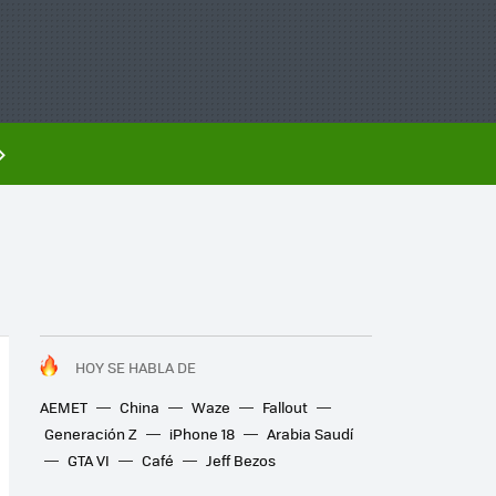
HOY SE HABLA DE
AEMET
China
Waze
Fallout
Generación Z
iPhone 18
Arabia Saudí
GTA VI
Café
Jeff Bezos