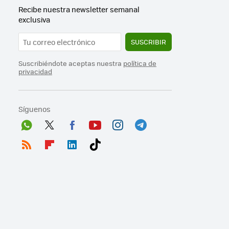
Recibe nuestra newsletter semanal
exclusiva
SUSCRIBIR
Suscribiéndote aceptas nuestra
política de
privacidad
Síguenos
Wh
Twit
Fac
You
Inst
Tele
ats
ter
ebo
tub
agr
gra
RSS
Flip
Link
Tikt
App
ok
e
am
m
boa
edI
ok
rd
n