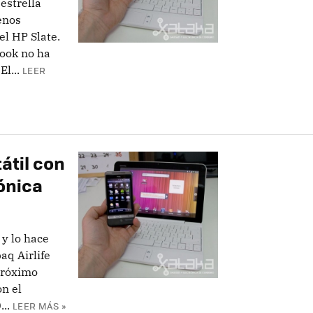
estrella
enos
el HP Slate.
ook no ha
l...
LEER
tátil con
ónica
 y lo hace
aq Airlife
próximo
on el
..
LEER MÁS »