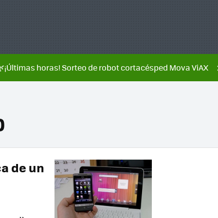
🌿¡Últimas horas! Sorteo de robot cortacésped Mova ViAX
0
ca de un