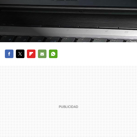
FACEBOOK
TWITTER
FLIPBOARD
E-
WHATSAPP
MAIL