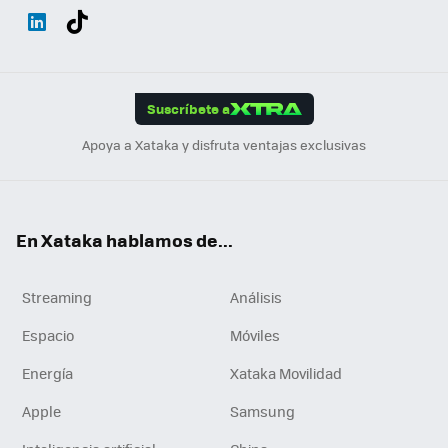
Wh
Twit
Fac
You
Inst
Tele
RSS
Flip
ats
ter
ebo
tub
agr
gra
boa
Link
Tikt
App
ok
e
am
m
rd
edI
ok
Suscríbete a
n
Apoya a Xataka y disfruta ventajas exclusivas
En Xataka hablamos de...
Streaming
Análisis
Espacio
Móviles
Energía
Xataka Movilidad
Apple
Samsung