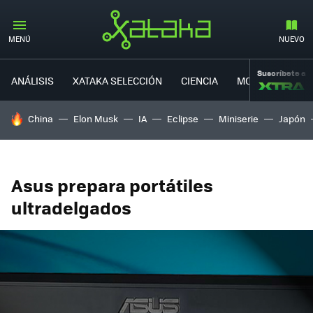
MENÚ
NUEVO
Suscríbete a
ANÁLISIS
XATAKA SELECCIÓN
CIENCIA
MOVILIDAD
HOY SE HABLA DE
China
Elon Musk
IA
Eclipse
Miniserie
Japón
Asus prepara portátiles
ultradelgados