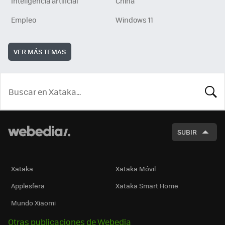
Inteligencia artificial
China
Empleo
Windows 11
VER MÁS TEMAS
BUSCA
SUBIR
Xataka
Xataka Móvil
Applesfera
Xataka Smart Home
Mundo Xiaomi
Otras publicaciones de Webedia