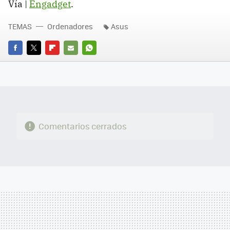
Vía |
Engadget
.
TEMAS
Ordenadores
Asus
FACEBOOK
TWITTER
FLIPBOARD
E-
WHATSAPP
MAIL
Comentarios cerrados