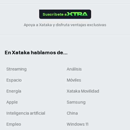
App
ok
e
am
m
rd
edI
ok
Suscríbete a
n
Apoya a Xataka y disfruta ventajas exclusivas
En Xataka hablamos de...
Streaming
Análisis
Espacio
Móviles
Energía
Xataka Movilidad
Apple
Samsung
Inteligencia artificial
China
Empleo
Windows 11