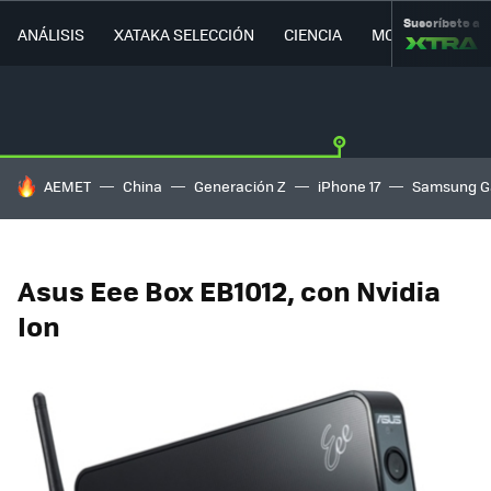
Suscríbete a
ANÁLISIS
XATAKA SELECCIÓN
CIENCIA
MOVILIDAD
HOY SE HABLA DE
AEMET
China
Generación Z
iPhone 17
Samsung G
Asus Eee Box EB1012, con Nvidia
Ion