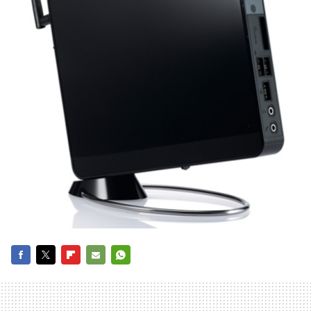
FACEBOOK
TWITTER
FLIPBOARD
E-
WHATSAPP
MAIL