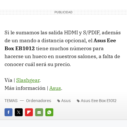
Si le sumamos las salida
HDMI
y S/
PDIF
, además
de un mando a distancia opcional, el
Asus Eee
Box EB1012
tiene muchos números para
hacerse un hueco en nuestros salones, a falta de
conocer cuál será su precio.
Vía |
Slashgear
.
Más información |
Asus
.
TEMAS
Ordenadores
Asus
Asus Eee Box E1012
FACEBOOK
TWITTER
FLIPBOARD
E-
WHATSAPP