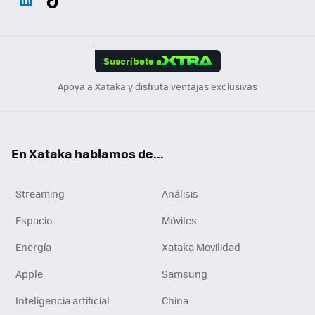
ats
ter
ebo
tub
agr
gra
boa
Link
Tikt
App
ok
e
am
m
rd
edI
ok
Suscríbete a
n
Apoya a Xataka y disfruta ventajas exclusivas
En Xataka hablamos de...
Streaming
Análisis
Espacio
Móviles
Energía
Xataka Movilidad
Apple
Samsung
Inteligencia artificial
China