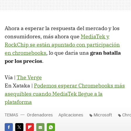
Ahora a esperar la respuesta del mercado y los
consumidores, más ahora que
MediaTek y
RockChip se están apuntado con participación
en chromebooks
, lo que daría una
gran batalla
por los precios
.
Vía |
The Verge
En Xataka |
Podemos esperar Chromebooks más
asequibles cuando MediaTek llegue a la
plataforma
TEMAS
Ordenadores
Aplicaciones
Microsoft
Chr