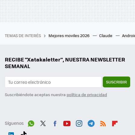
TEMAS DE INTERÉS
Mejores moviles 2026
Claude
Androi
RECIBE "Xatakaletter", NUESTRA NEWSLETTER
SEMANAL
SUSCRIBIR
Suscribiéndote aceptas nuestra
política de privacidad
Síguenos
Wh
Twit
Fac
You
Inst
Tele
RSS
Flip