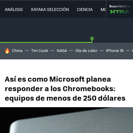
Suscríbete a
ANÁLISIS
XATAKA SELECCIÓN
CIENCIA
MOVILIDAD
HOY SE HABLA DE
China
Tim Cook
NASA
Ola de calor
iPhone 18
Así es como Microsoft planea
responder a los Chromebooks:
equipos de menos de 250 dólares