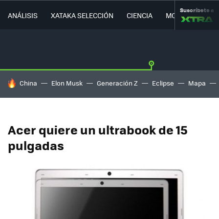
Suscríbete a
ANÁLISIS
XATAKA SELECCIÓN
CIENCIA
MOVILIDAD
HOY SE HABLA DE
China
Elon Musk
Generación Z
Eclipse
Mapa
Acer quiere un ultrabook de 15
pulgadas