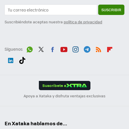
SUSCRIBIR
Suscribiéndote aceptas nuestra
política de privacidad
Síguenos
Wh
Twit
Fac
You
Inst
Tele
RSS
Flip
ats
ter
ebo
tub
agr
gra
boa
Link
Tikt
App
ok
e
am
m
rd
edI
ok
Suscríbete a
n
Apoya a Xataka y disfruta ventajas exclusivas
En Xataka hablamos de...