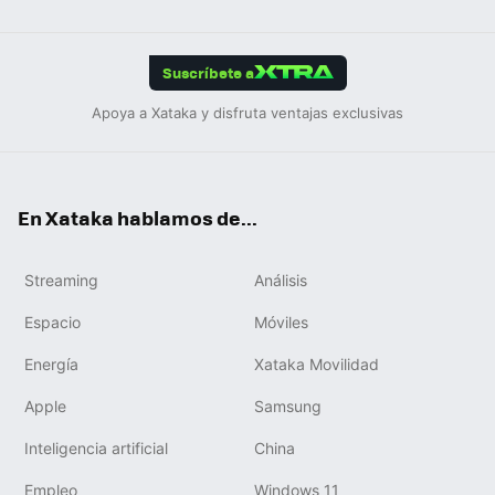
ats
ter
ebo
tub
agr
gra
boa
Link
Tikt
App
ok
e
am
m
rd
edIn
ok
Suscríbete a
Apoya a Xataka y disfruta ventajas exclusivas
En Xataka hablamos de...
Streaming
Análisis
Espacio
Móviles
Energía
Xataka Movilidad
Apple
Samsung
Inteligencia artificial
China
Empleo
Windows 11