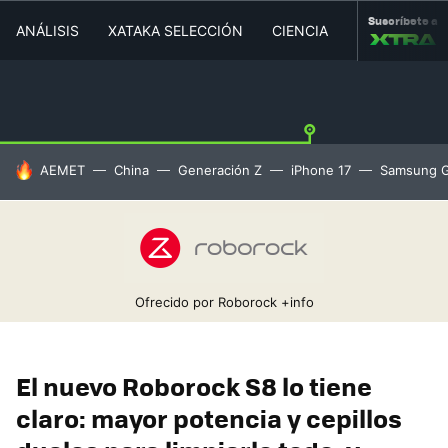
Suscríbete a
ANÁLISIS
XATAKA SELECCIÓN
CIENCIA
MOVILIDAD
HOY SE HABLA DE
AEMET
China
Generación Z
iPhone 17
Samsung G
Ofrecido por Roborock
+info
El nuevo Roborock S8 lo tiene
claro: mayor potencia y cepillos