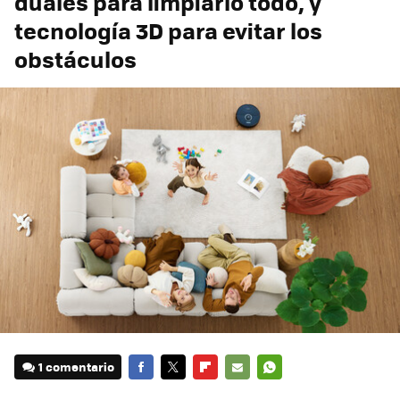
duales para limpiarlo todo, y
tecnología 3D para evitar los
obstáculos
1 comentario
FACEBOOK
TWITTER
FLIPBOARD
E-
WHATSAPP