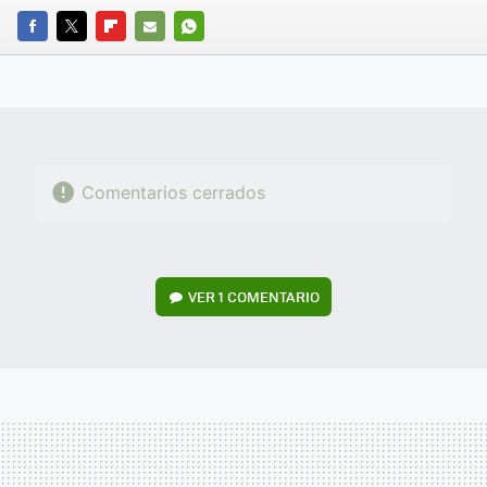
FACEBOOK
TWITTER
FLIPBOARD
E-
WHATSAPP
MAIL
Comentarios cerrados
VER
1 COMENTARIO