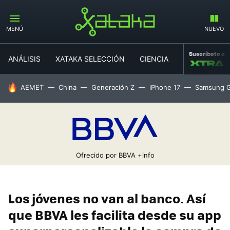
MENÚ
NUEVO
Suscríbete a
ANÁLISIS
XATAKA SELECCIÓN
CIENCIA
MOVILIDAD
HOY SE HABLA DE
AEMET
China
Generación Z
iPhone 17
Samsung G
Ofrecido por BBVA
+info
Los jóvenes no van al banco. Así
que BBVA les facilita desde su app