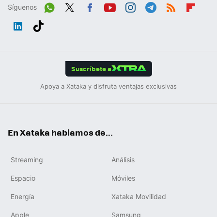
Síguenos
Wh
Twit
Fac
You
Inst
Tele
RSS
Flip
ats
ter
ebo
tub
agr
gra
boa
Link
Tikt
App
ok
e
am
m
rd
edIn
ok
Suscríbete a
Apoya a Xataka y disfruta ventajas exclusivas
En Xataka hablamos de...
Streaming
Análisis
Espacio
Móviles
Energía
Xataka Movilidad
Apple
Samsung