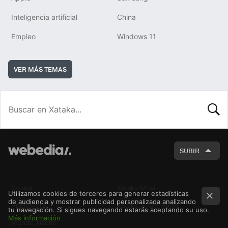
Inteligencia artificial
China
Empleo
Windows 11
VER MÁS TEMAS
BUSCA
SUBIR
Xataka
Xataka Móvil
Utilizamos cookies de terceros para generar estadísticas
de audiencia y mostrar publicidad personalizada analizando
Applesfera
Xataka Smart Home
tu navegación. Si sigues navegando estarás aceptando su uso.
Más información
Mundo Xiaomi