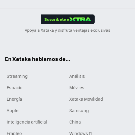
Link
Tikt
App
ok
e
am
m
rd
edI
ok
Suscríbete a
n
Apoya a Xataka y disfruta ventajas exclusivas
En Xataka hablamos de...
Streaming
Análisis
Espacio
Móviles
Energía
Xataka Movilidad
Apple
Samsung
Inteligencia artificial
China
Empleo
Windows 11