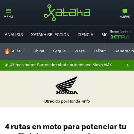
MENÚ
NUEVO
Suscríbete a
ANÁLISIS
XATAKA SELECCIÓN
CIENCIA
MOVILIDAD
HOY SE HABLA DE
AEMET
China
Sequía
Waze
Fallout
Generació
🌿¡Últimas horas! Sorteo de robot cortacésped Mova ViAX
Ofrecido por Honda
+info
4 rutas en moto para potenciar tu