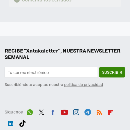
RECIBE "Xatakaletter", NUESTRA NEWSLETTER
SEMANAL
SUSCRIBIR
Suscribiéndote aceptas nuestra
política de privacidad
Síguenos
Wh
Twit
Fac
You
Inst
Tele
RSS
Flip
ats
ter
ebo
tub
agr
gra
boa