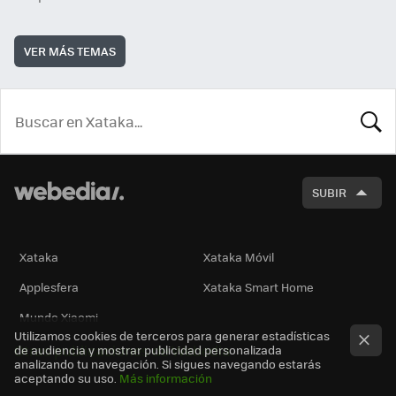
VER MÁS TEMAS
BUSCA
SUBIR
Xataka
Xataka Móvil
Applesfera
Xataka Smart Home
Mundo Xiaomi
Utilizamos cookies de terceros para generar estadísticas
Otras publicaciones de Webedia
de audiencia y mostrar publicidad personalizada
analizando tu navegación. Si sigues navegando estarás
aceptando su uso.
Más información