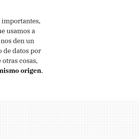
o importantes,
que usamos a
 nos den un
o de datos por
 otras cosas,
 mismo origen
.