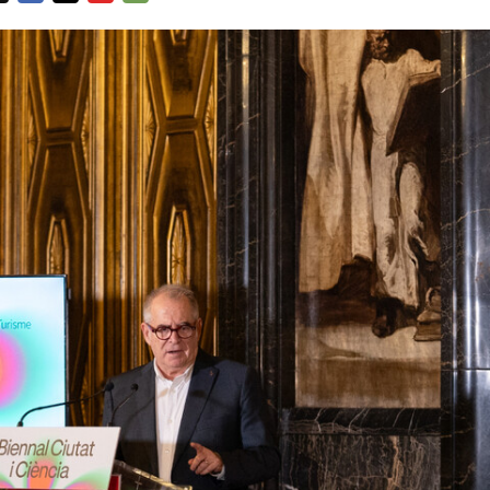
FACEBOOK
TWITTER
FLIPBOARD
E-
MAIL