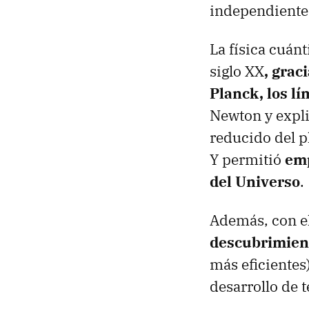
independientem
La física cuán
siglo XX
, grac
Planck, los lím
Newton y expl
reducido del pl
Y permitió
emp
del Universo
.
Además, con el
descubrimien
más eficientes)
desarrollo de 