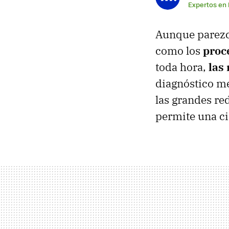
Expertos en
Aunque parezc
como los
proc
toda hora,
las
diagnóstico méd
las grandes re
permite una ci