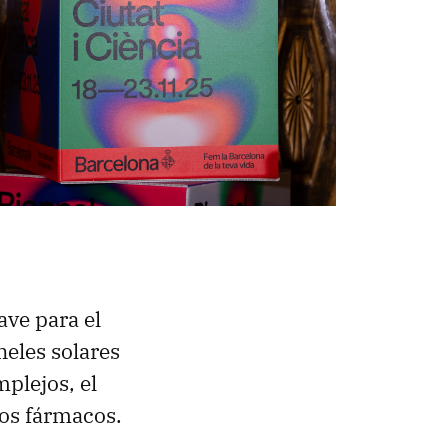
ave para el
eles solares
plejos, el
vos fármacos.