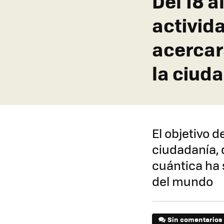
Del 18 a
activid
acercar
la ciud
El objetivo d
ciudadanía, 
cuántica ha 
del mundo
Sin comentarios