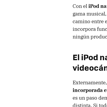
Con el
iPod n
gama musical,
camino entre el
incorpora func
ningún produc
El iPod 
videocá
Externamente, 
incorporada e
es un paso dem
distinta. Si t