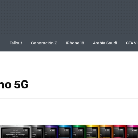
a
Fallout
Generación Z
iPhone 18
Arabia Saudí
GTA VI
no 5G