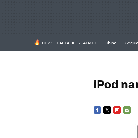
HOY SE HABLA DE
AEMET
China
Sequí
iPod na
FACEBOOK
TWITTER
FLIPBOARD
E-
MAIL