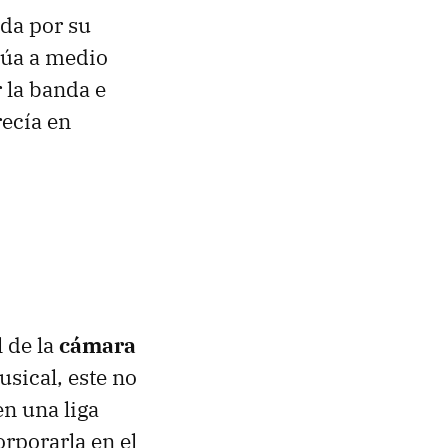
ada por su
túa a medio
r la banda e
recía en
 de la
cámara
usical, este no
n una liga
orporarla en el