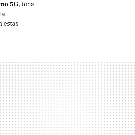
ano 5G
, toca
te
n estas