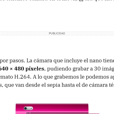
or pasos. La cámara que incluye el nano tien
640 × 480 píxeles
, pudiendo grabar a 30 imá
rmato H.264. A lo que grabemos le podemos a
os, que van desde el sepia hasta el de cámara t