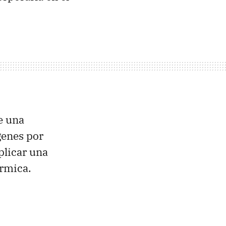
e una
genes por
plicar una
érmica.