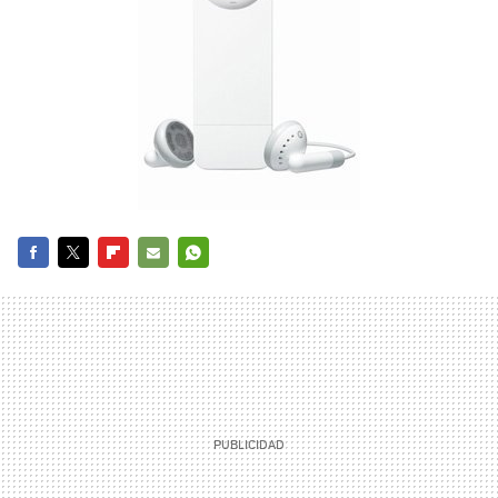
FACEBOOK
TWITTER
FLIPBOARD
E-
WHATSAPP
MAIL