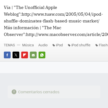
Vía | "The Unofficial Apple
Weblog":http://www.tuaw.com/2005/05/04/ipod-
shuffle-dominates-flash-based-music-market/
Más información | "The Mac
Observer":http://www.macobserver.com/article/20
TEMAS
Música
Audio
iPod
iPod shuffle
Flash
FACEBOOK
TWITTER
FLIPBOARD
E-
WHATSAPP
MAIL
Comentarios cerrados