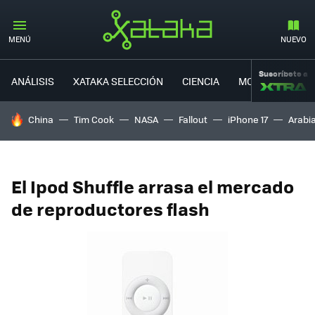
MENÚ
NUEVO
Suscríbete a
ANÁLISIS
XATAKA SELECCIÓN
CIENCIA
MOVILIDAD
HOY SE HABLA DE
China
Tim Cook
NASA
Fallout
iPhone 17
Arabi
El Ipod Shuffle arrasa el mercado
de reproductores flash