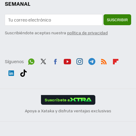
SEMANAL
SUSCRIBIR
Suscribiéndote aceptas nuestra
política de privacidad
Síguenos
Wh
Twit
Fac
You
Inst
Tele
RSS
Flip
ats
ter
ebo
tub
agr
gra
boa
Link
Tikt
App
ok
e
am
m
rd
edI
ok
Suscríbete a
n
Apoya a Xataka y disfruta ventajas exclusivas