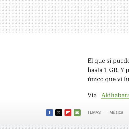
El que sí pued
hasta 1 GB. Y 
único que vi f
Vía |
Akihabar
TEMAS
Música
FACEBOOK
TWITTER
FLIPBOARD
E-
MAIL