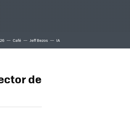
S26
Café
Jeff Bezos
IA
ector de