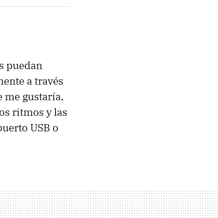
os puedan
mente a través
e me gustaría,
os ritmos y las
puerto USB o