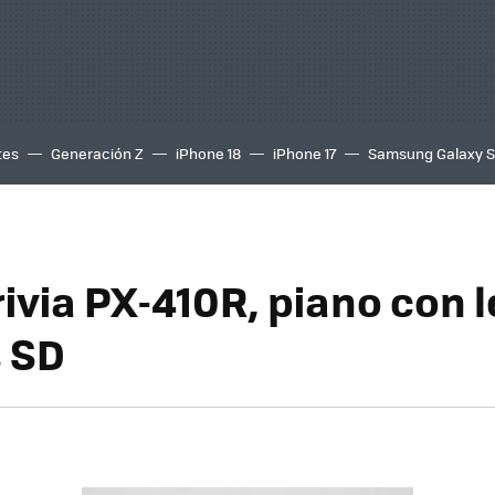
tes
Generación Z
iPhone 18
iPhone 17
Samsung Galaxy 
ivia PX-410R, piano con l
s SD