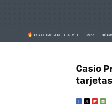
HOY SE HABLA DE
AEMET
China
Bill Ga
Casio Pr
tarjeta
FACEBOOK
TWITTER
FLIPBOARD
E-