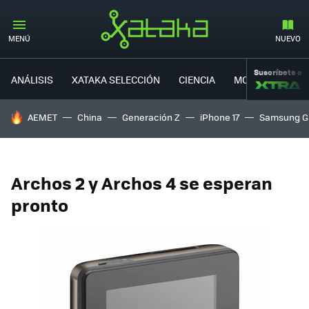
MENÚ
NUEVO
Suscríbete a
ANÁLISIS
XATAKA SELECCIÓN
CIENCIA
MOVILIDAD
HOY SE HABLA DE
AEMET
China
Generación Z
iPhone 17
Samsung G
Archos 2 y Archos 4 se esperan
pronto