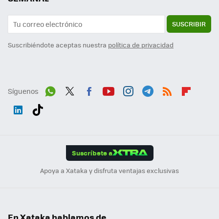
SUSCRIBIR
Suscribiéndote aceptas nuestra
política de privacidad
Síguenos
Wh
Twit
Fac
You
Inst
Tele
RSS
Flip
ats
ter
ebo
tub
agr
gra
boa
Link
Tikt
App
ok
e
am
m
rd
edI
ok
Suscríbete a
n
Apoya a Xataka y disfruta ventajas exclusivas
En Xataka hablamos de...