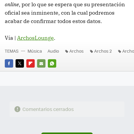
online
, por lo que se espera que su presentación
oficial sea inminente, con la cual podremos
acabar de confirmar todos estos datos.
Vía |
ArchosLounge
.
TEMAS
Música
Audio
Archos
Archos 2
Archo
FACEBOOK
TWITTER
FLIPBOARD
E-
WHATSAPP
MAIL
Comentarios cerrados