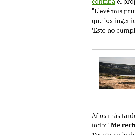
contaba
el pro
"Llevé mis pri
que los ingeni
'Esto no cumpl
Años más tard
todo: "
Me rech
Toyota no lo d