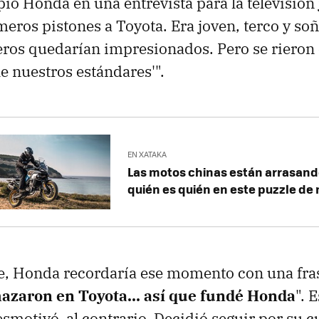
pio Honda en una entrevista para la televisión
meros pistones a Toyota. Era joven, terco y so
eros quedarían impresionados. Pero se rieron 
e nuestros estándares'".
EN XATAKA
Las motos chinas están arrasand
quién es quién en este puzzle de
e, Honda recordaría ese momento con una fras
azaron en Toyota… así que fundé Honda
". 
esmotivó, al contrario. Decidió seguir por su c