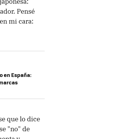
 japonesa:
ñador. Pensé
en mi cara:
o en España:
 marcas
e que lo dice
Ese "no" de
uenta y