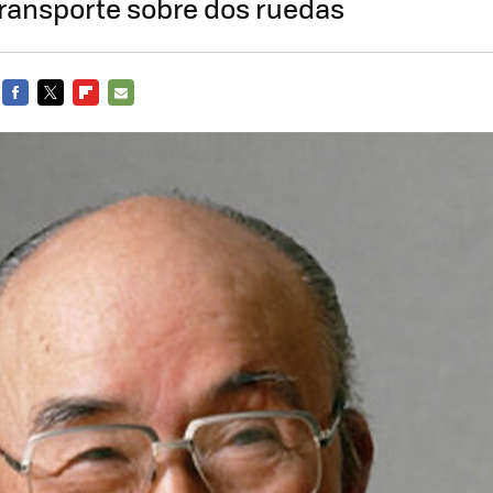
 transporte sobre dos ruedas
FACEBOOK
TWITTER
FLIPBOARD
E-
MAIL