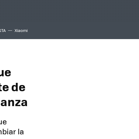
GTA
Xiaomi
ue
te de
ganza
ue
biar la