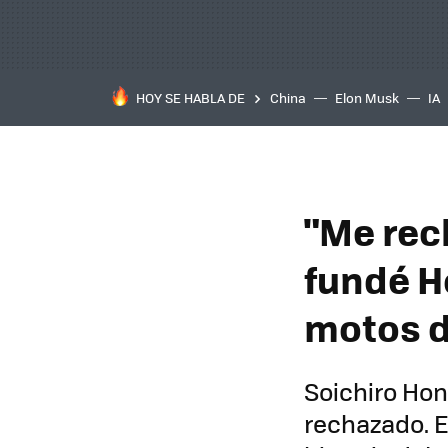
HOY SE HABLA DE
China
Elon Musk
IA
"Me rec
fundé H
motos d
Soichiro Hon
rechazado. E