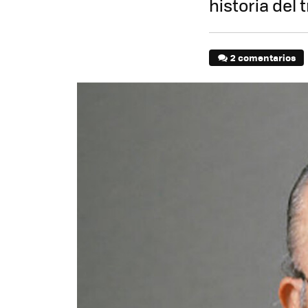
historia del
2 comentarios