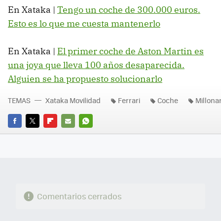
En Xataka |
Tengo un coche de 300.000 euros.
Esto es lo que me cuesta mantenerlo
En Xataka |
El primer coche de Aston Martin es
una joya que lleva 100 años desaparecida.
Alguien se ha propuesto solucionarlo
TEMAS
Xataka Movilidad
Ferrari
Coche
Millona
FACEBOOK
TWITTER
FLIPBOARD
E-
WHATSAPP
MAIL
Comentarios cerrados