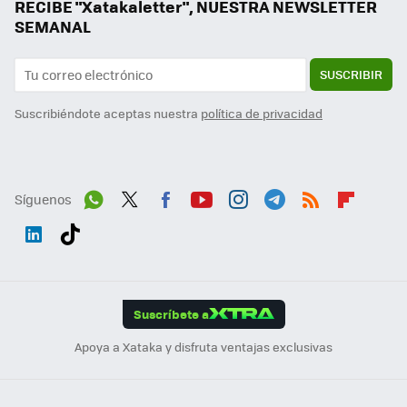
RECIBE "Xatakaletter", NUESTRA NEWSLETTER
SEMANAL
SUSCRIBIR
Suscribiéndote aceptas nuestra
política de privacidad
Síguenos
Wh
Twit
Fac
You
Inst
Tele
RSS
Flip
ats
ter
ebo
tub
agr
gra
boa
Link
Tikt
App
ok
e
am
m
rd
edI
ok
Suscríbete a
n
Apoya a Xataka y disfruta ventajas exclusivas