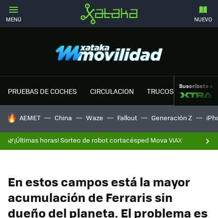
MENÚ
NUEVO
Suscríbete a
PRUEBAS DE COCHES
CIRCULACION
TRUCOS MOTOR
HOY SE HABLA DE
AEMET
China
Waze
Fallout
Generación Z
iPh
🌿¡Últimas horas! Sorteo de robot cortacésped Mova ViAX
En estos campos está la mayor
acumulación de Ferraris sin
dueño del planeta. El problema es