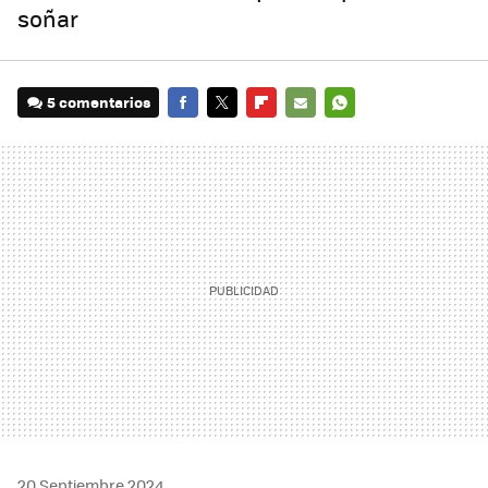
soñar
5 comentarios
FACEBOOK
TWITTER
FLIPBOARD
E-
WHATSAPP
MAIL
20 Septiembre 2024