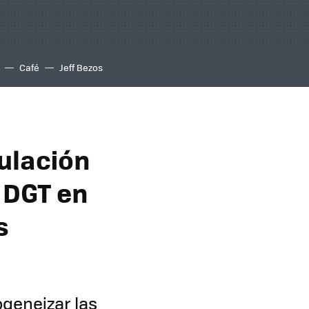
Café
Jeff Bezos
culación
a DGT en
s
ogeneizar las