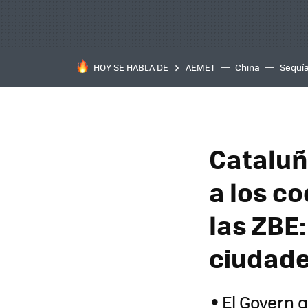
HOY SE HABLA DE
AEMET
China
Sequí
Cataluña
a los co
las ZBE:
ciudad
El Govern 