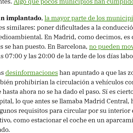
ntes.
Algo que pocos municipios han cumplid
an implantado
,
la mayor parte de los municip
es similares: poner dificultades a la conducci
medioambiental. En Madrid, como decimos, es
s se han puesto. En Barcelona,
no pueden mov
s 07:00 y las 20:00 de la tarde de los días lab
as
desinformaciones
han apuntado a que las z
ién prohibirían la circulación a vehículos co
e hasta ahora no se ha dado el paso. Sí es ciert
pital, lo que antes se llamaba Madrid Central,
gunos requisitos para circular por su interior
ntivo, como estacionar el coche en un aparcami
ado.