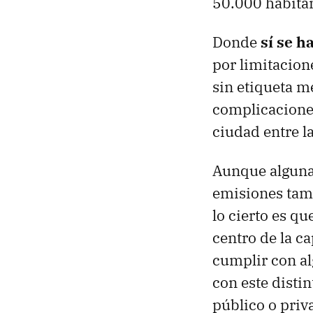
50.000 habita
Donde
sí se h
por limitacion
sin etiqueta 
complicacione
ciudad entre la
Aunque algun
emisiones tamb
lo cierto es qu
centro de la ca
cumplir con al
con este disti
público o priv