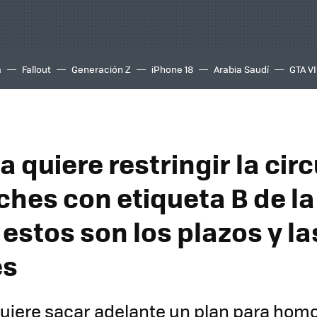
a
Fallout
Generación Z
iPhone 18
Arabia Saudí
GTA VI
 quiere restringir la cir
ches con etiqueta B de l
 estos son los plazos y la
es
quiere sacar adelante un plan para hom