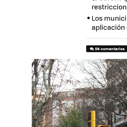
restriccio
Los munici
aplicación 
56 comentarios