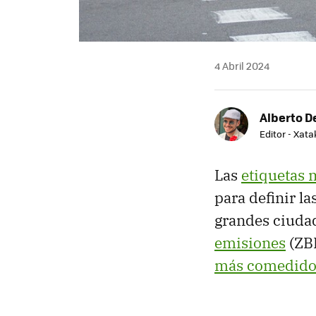
4 Abril 2024
Alberto De
Editor - Xat
Las
etiquetas 
para definir la
grandes ciudad
emisiones
(ZBE
más comedid