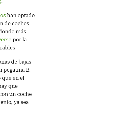
o
.
ios
han optado
ón de coches
 donde más
erse
por la
orables
onas de bajas
n pegatina B,
o que en el
 hay que
 con un coche
ento, ya sea