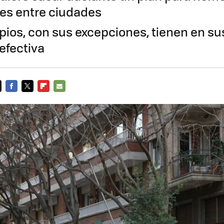
nes entre ciudades
pios, con sus excepciones, tienen en s
efectiva
FACEBOOK
TWITTER
FLIPBOARD
E-
MAIL