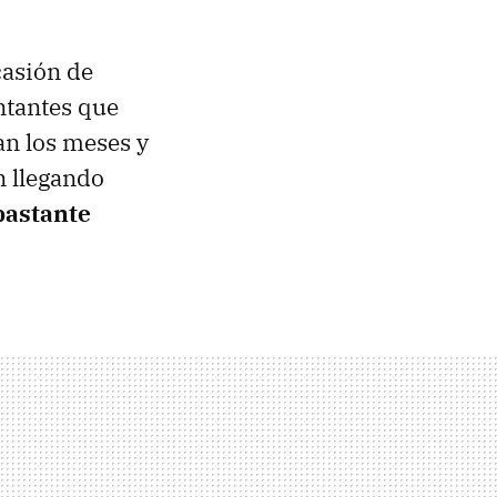
casión de
ntantes que
an los meses y
n llegando
bastante