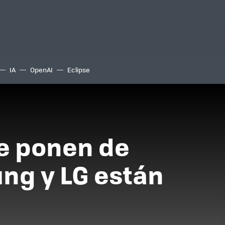
IA
OpenAI
Eclipse
se ponen de
ng y LG están