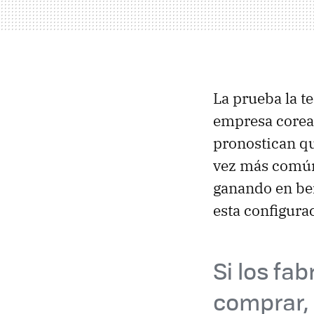
La prueba la t
empresa corean
pronostican qu
vez más común
ganando en ben
esta configura
Si los fa
comprar,