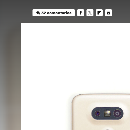
32 comentarios
FACEBOOK
TWITTER
FLIPBOARD
E-
MAIL