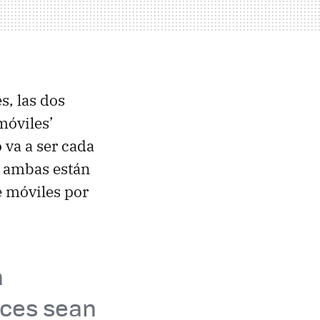
, las dos
móviles’
 va a ser cada
, ambas están
e móviles por
a
nces sean