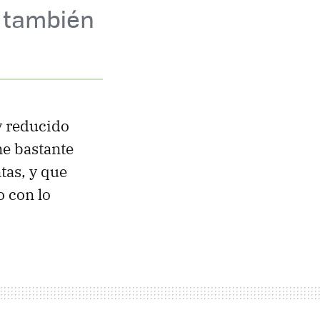
s también
y reducido
ne bastante
tas, y que
o con lo