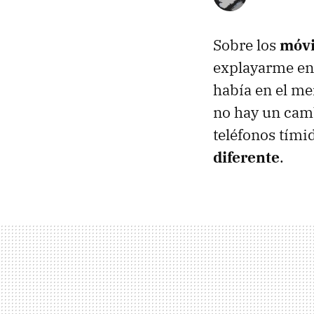
Sobre los
móvi
explayarme en 
había en el m
no hay un camb
teléfonos tím
diferente
.