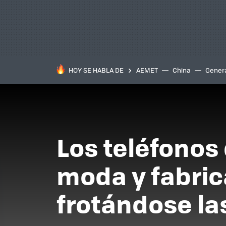
HOY SE HABLA DE
AEMET
China
Gener
Los teléfonos
moda y fabri
frotándose l