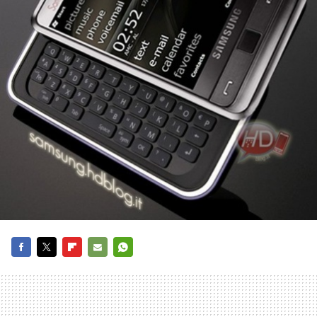
FACEBOOK
TWITTER
FLIPBOARD
E-
WHATSAPP
MAIL