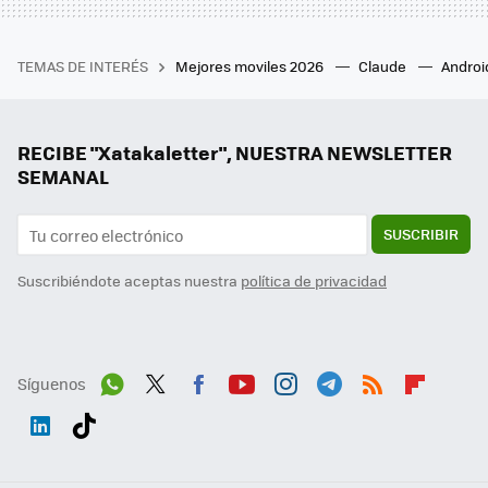
TEMAS DE INTERÉS
Mejores moviles 2026
Claude
Androi
RECIBE "Xatakaletter", NUESTRA NEWSLETTER
SEMANAL
SUSCRIBIR
Suscribiéndote aceptas nuestra
política de privacidad
Síguenos
Wh
Twit
Fac
You
Inst
Tele
RSS
Flip
ats
ter
ebo
tub
agr
gra
boa
Link
Tikt
App
ok
e
am
m
rd