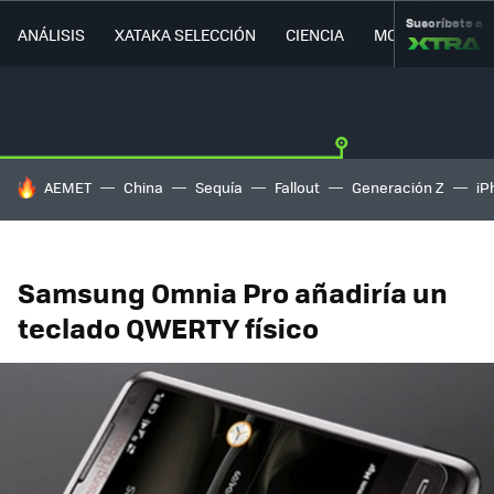
Suscríbete a
ANÁLISIS
XATAKA SELECCIÓN
CIENCIA
MOVILIDAD
HOY SE HABLA DE
AEMET
China
Sequía
Fallout
Generación Z
iP
Samsung Omnia Pro añadiría un
teclado QWERTY físico