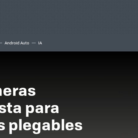
Android Auto
IA
meras
sta para
s plegables