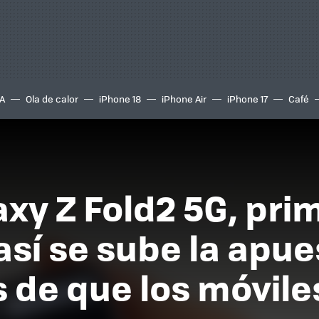
A
Ola de calor
iPhone 18
iPhone Air
iPhone 17
Café
y Z Fold2 5G, pri
así se sube la apue
de que los móvile