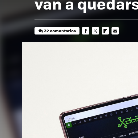
van a quedar
32 comentarios
FACEBOOK
TWITTER
FLIPBOARD
E-
MAIL