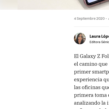
4 Septiembre 2020
Laura Lóp
Editora Sénio
El Galaxy Z Fo
el camino que
primer smartph
experiencia q
las oficinas qu
primera toma d
analizando la