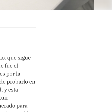
ño, que sigue
ue fue el
es por la
de probarlo en
, y esta
tuir
merado para