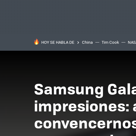
HOY SE HABLA DE
China
Tim Cook
NAS
Samsung Galax
impresiones: 
convencernos 