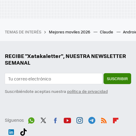
TEMAS DE INTERÉS
Mejores moviles 2026
Claude
Androi
RECIBE "Xatakaletter", NUESTRA NEWSLETTER
SEMANAL
SUSCRIBIR
Suscribiéndote aceptas nuestra
política de privacidad
Síguenos
Wh
Twit
Fac
You
Inst
Tele
RSS
Flip