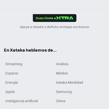
ats
ter
ebo
tub
agr
gra
boa
Link
Tikt
App
ok
e
am
m
rd
edI
ok
Suscríbete a
n
Apoya a Xataka y disfruta ventajas exclusivas
En Xataka hablamos de...
Streaming
Análisis
Espacio
Móviles
Energía
Xataka Movilidad
Apple
Samsung
Inteligencia artificial
China