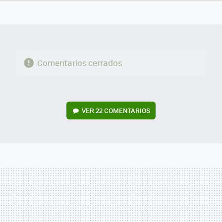
FACEBOOK
TWITTER
FLIPBOARD
E-
WHATSAPP
MAIL
Comentarios cerrados
VER
22 COMENTARIOS