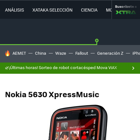
Suscríbete a
ANÁLISIS
XATAKA SELECCIÓN
CIENCIA
MOVILIDAD
HOY SE HABLA DE
AEMET
China
Waze
Fallout
Generación Z
iPh
🌿¡Últimas horas! Sorteo de robot cortacésped Mova ViAX
Nokia 5630 XpressMusic