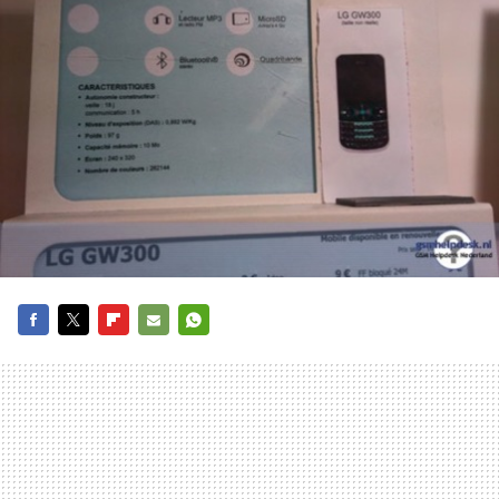
FACEBOOK
TWITTER
FLIPBOARD
E-
WHATSAPP
MAIL