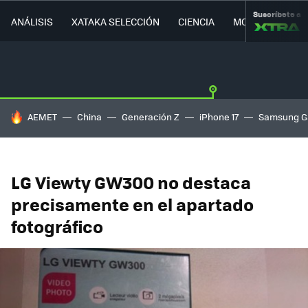
Suscríbete a
ANÁLISIS
XATAKA SELECCIÓN
CIENCIA
MOVILIDAD
HOY SE HABLA DE
AEMET
China
Generación Z
iPhone 17
Samsung G
LG Viewty GW300 no destaca
precisamente en el apartado
fotográfico