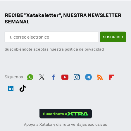
RECIBE "Xatakaletter", NUESTRA NEWSLETTER
SEMANAL
SUSCRIBIR
Suscribiéndote aceptas nuestra
política de privacidad
Síguenos
Wh
Twit
Fac
You
Inst
Tele
RSS
Flip
ats
ter
ebo
tub
agr
gra
boa
Link
Tikt
App
ok
e
am
m
rd
edI
ok
Suscríbete a
n
Apoya a Xataka y disfruta ventajas exclusivas