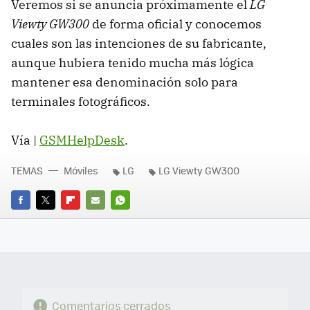
Veremos si se anuncia próximamente el
LG
Viewty GW300
de forma oficial y conocemos
cuales son las intenciones de su fabricante,
aunque hubiera tenido mucha más lógica
mantener esa denominación solo para
terminales fotográficos.
Vía |
GSMHelpDesk
.
TEMAS
Móviles
LG
LG Viewty GW300
FACEBOOK
TWITTER
FLIPBOARD
E-
WHATSAPP
MAIL
Comentarios cerrados