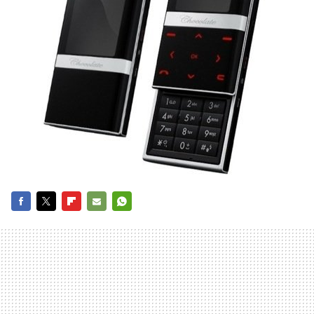
FACEBOOK
TWITTER
FLIPBOARD
E-
WHATSAPP
MAIL