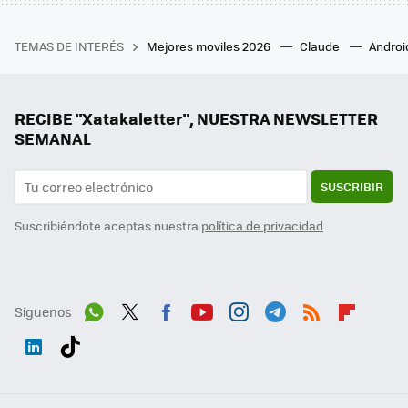
TEMAS DE INTERÉS
Mejores moviles 2026
Claude
Androi
RECIBE "Xatakaletter", NUESTRA NEWSLETTER
SEMANAL
SUSCRIBIR
Suscribiéndote aceptas nuestra
política de privacidad
Síguenos
Wh
Twit
Fac
You
Inst
Tele
RSS
Flip
ats
ter
ebo
tub
agr
gra
boa
Link
Tikt
App
ok
e
am
m
rd
edI
ok