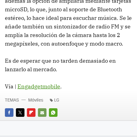
además la opción de ampliarla mediante tarjetas
microSD, lo que, junto al soporte de Bluetooth
estéreo, lo hace ideal para escuchar música. Se le
añade también un sintonizador de radio FM y se
amplía la resolución de la cámara hasta los 2
megapíxeles, con autoenfoque y modo macro.
Es de esperar que no tarden demasiado en
lanzarlo al mercado.
Vía |
Engadgetmobile
.
TEMAS
Móviles
LG
FACEBOOK
TWITTER
FLIPBOARD
E-
WHATSAPP
MAIL