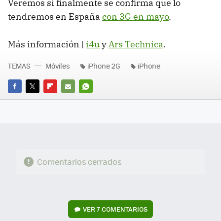
Veremos si finalmente se confirma que lo
tendremos en España
con 3G en mayo
.
Más información |
i4u
y
Ars Technica
.
TEMAS
Móviles
iPhone 2G
iPhone
FACEBOOK
TWITTER
FLIPBOARD
E-
WHATSAPP
MAIL
Comentarios cerrados
VER
7 COMENTARIOS