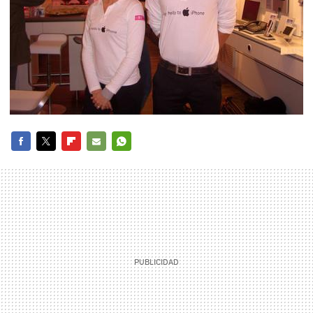
FACEBOOK
TWITTER
FLIPBOARD
E-
WHATSAPP
MAIL