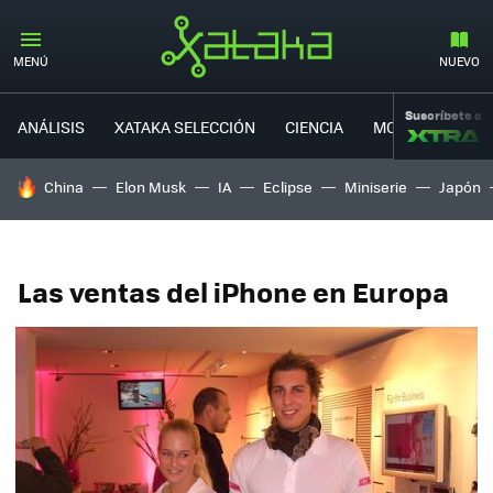
MENÚ
NUEVO
Suscríbete a
ANÁLISIS
XATAKA SELECCIÓN
CIENCIA
MOVILIDAD
HOY SE HABLA DE
China
Elon Musk
IA
Eclipse
Miniserie
Japón
Las ventas del iPhone en Europa