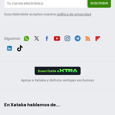
SUSCRIBIR
Suscribiéndote aceptas nuestra
política de privacidad
Síguenos
Wh
Twit
Fac
You
Inst
Tele
RSS
Flip
ats
ter
ebo
tub
agr
gra
boa
Link
Tikt
App
ok
e
am
m
rd
edI
ok
Suscríbete a
n
Apoya a Xataka y disfruta ventajas exclusivas
En Xataka hablamos de...