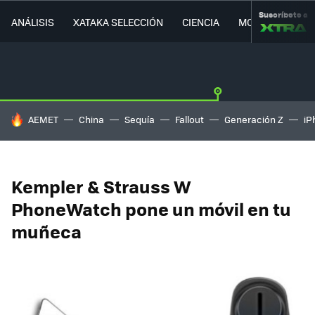
Suscríbete a
ANÁLISIS
XATAKA SELECCIÓN
CIENCIA
MOVILIDAD
HOY SE HABLA DE
AEMET
China
Sequía
Fallout
Generación Z
iP
Kempler & Strauss W
PhoneWatch pone un móvil en tu
muñeca