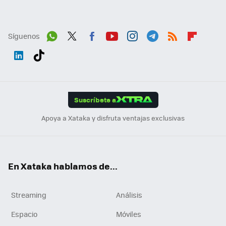
Síguenos
Wh
Twit
Fac
You
Inst
Tele
RSS
Flip
ats
ter
ebo
tub
agr
gra
boa
Link
Tikt
App
ok
e
am
m
rd
edI
ok
Suscríbete a
n
Apoya a Xataka y disfruta ventajas exclusivas
En Xataka hablamos de...
Streaming
Análisis
Espacio
Móviles