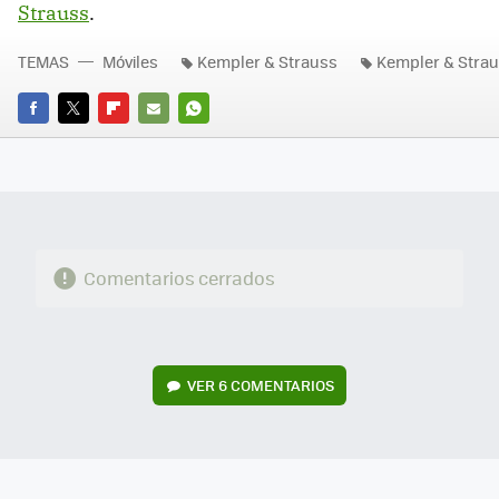
Strauss
.
TEMAS
Móviles
Kempler & Strauss
Kempler & Stra
FACEBOOK
TWITTER
FLIPBOARD
E-
WHATSAPP
MAIL
Comentarios cerrados
VER
6 COMENTARIOS