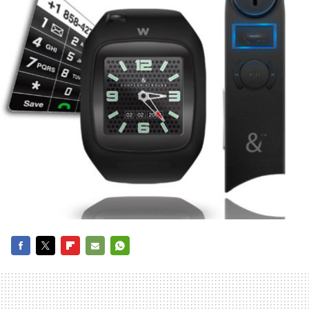
FACEBOOK
TWITTER
FLIPBOARD
E-
WHATSAPP
MAIL