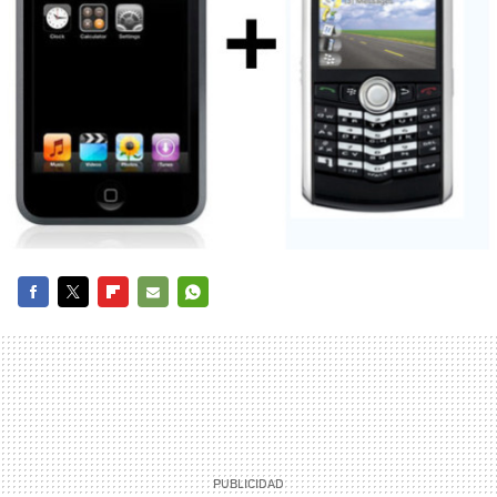
FACEBOOK
TWITTER
FLIPBOARD
E-
WHATSAPP
MAIL