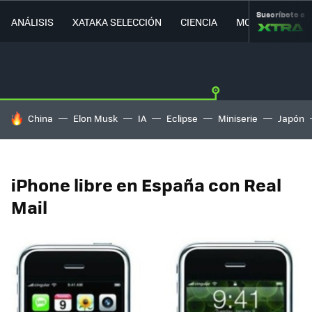
Suscríbete a
ANÁLISIS
XATAKA SELECCIÓN
CIENCIA
MOVILIDAD
HOY SE HABLA DE
China
Elon Musk
IA
Eclipse
Miniserie
Japón
iPhone libre en España con Real
Mail