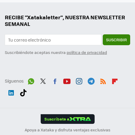
RECIBE "Xatakaletter", NUESTRA NEWSLETTER
SEMANAL
SUSCRIBIR
Suscribiéndote aceptas nuestra
política de privacidad
Síguenos
Wh
Twit
Fac
You
Inst
Tele
RSS
Flip
ats
ter
ebo
tub
agr
gra
boa
Link
Tikt
App
ok
e
am
m
rd
edI
ok
Suscríbete a
n
Apoya a Xataka y disfruta ventajas exclusivas