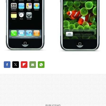
FACEBOOK
TWITTER
FLIPBOARD
E-
WHATSAPP
MAIL