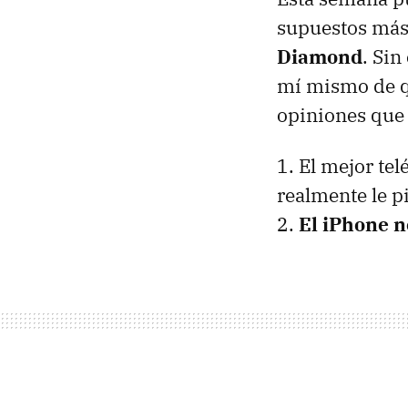
supuestos más 
Diamond
. Si
mí mismo de qu
opiniones que 
1. El mejor tel
realmente le p
2.
El iPhone n