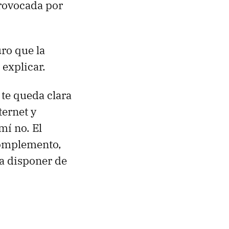
provocada por
uro que la
 explicar.
te queda clara
ternet y
mí no. El
complemento,
a disponer de