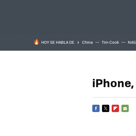
HOY SE HABLA DE
China
Tim Cook
NAS
iPhone,
FACEBOOK
TWITTER
FLIPBOARD
E-
MAIL