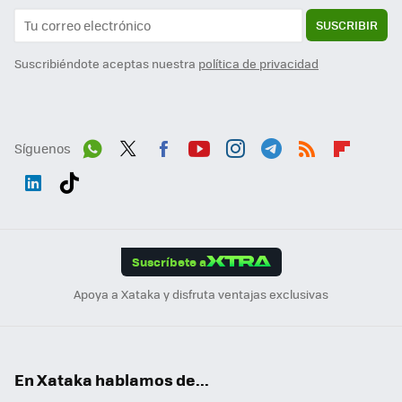
SUSCRIBIR
Suscribiéndote aceptas nuestra
política de privacidad
Síguenos
Wh
Twit
Fac
You
Inst
Tele
RSS
Flip
ats
ter
ebo
tub
agr
gra
boa
Link
Tikt
App
ok
e
am
m
rd
edI
ok
Suscríbete a
n
Apoya a Xataka y disfruta ventajas exclusivas
En Xataka hablamos de...