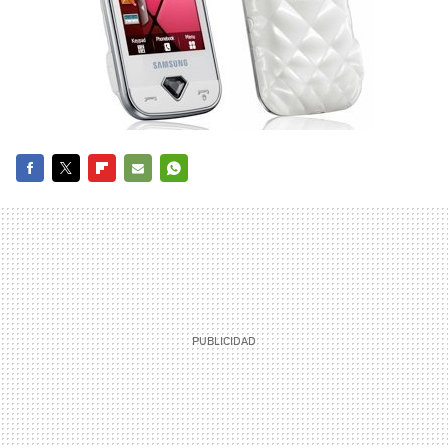
FACEBOOK
TWITTER
FLIPBOARD
E-
WHATSAPP
MAIL