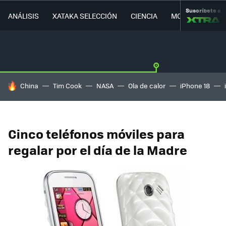
Suscríbete a
ANÁLISIS
XATAKA SELECCIÓN
CIENCIA
MOVILIDAD
HOY SE HABLA DE
China
Tim Cook
NASA
Ola de calor
iPhone 18
Cinco teléfonos móviles para
regalar por el día de la Madre