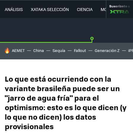
Suscríbete a
ANÁLISIS
XATAKA SELECCIÓN
CIENCIA
MOVILIDAD
HOY SE HABLA DE
AEMET
China
Sequía
Fallout
Generación Z
iP
Lo que está ocurriendo con la
variante brasileña puede ser un
"jarro de agua fría" para el
optimismo: esto es lo que dicen (y
lo que no dicen) los datos
provisionales