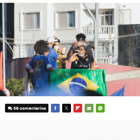
59 comentarios
FACEBOOK
TWITTER
FLIPBOARD
E-
WHATSAPP
MAIL