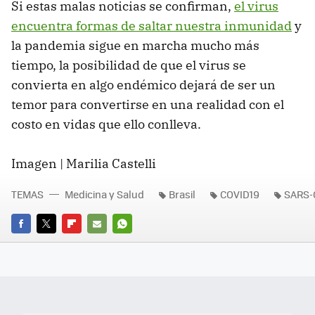
Si estas malas noticias se confirman,
el virus
encuentra formas de saltar nuestra inmunidad
y
la pandemia sigue en marcha mucho más
tiempo, la posibilidad de que el virus se
convierta en algo endémico dejará de ser un
temor para convertirse en una realidad con el
costo en vidas que ello conlleva.
Imagen | Marilia Castelli
TEMAS
Medicina y Salud
Brasil
COVID19
SARS-
FACEBOOK
TWITTER
FLIPBOARD
E-
WHATSAPP
MAIL