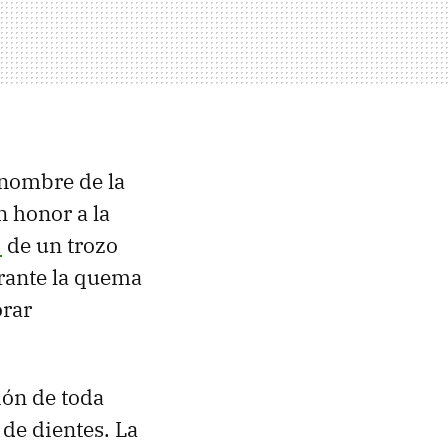
 nombre de la
n honor a la
"
de un trozo
urante la quema
orar
ión de toda
de dientes. La