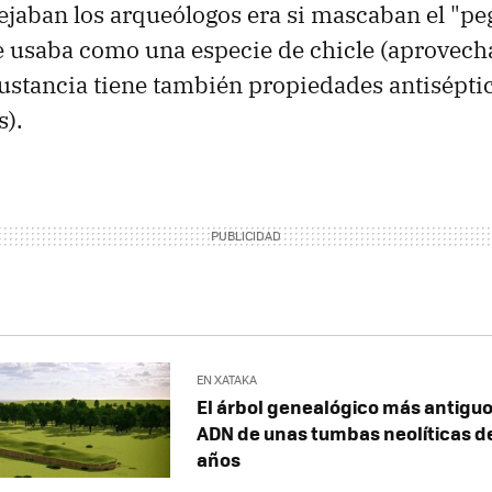
jaban los arqueólogos era si mascaban el "p
e usaba como una especie de chicle (aprovec
ustancia tiene también propiedades antiséptic
s).
EN XATAKA
El árbol genealógico más antiguo 
ADN de unas tumbas neolíticas d
años