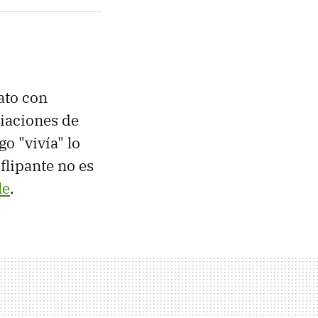
pato con
diaciones de
o "vivía" lo
flipante no es
le
.