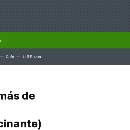
Café
Jeff Bezos
 más de
cinante)