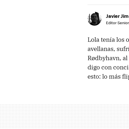
Javier Ji
Editor Senior
Lola tenía los 
avellanas, suf
Rødbyhavn, al 
digo con conci
esto: lo más fl