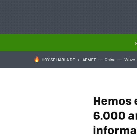
HOY SE HABLA DE
AEMET
China
Waze
Hemos e
6.000 a
informa