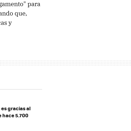
egamento" para
hando que,
as y
es gracias al
e hace 5.700