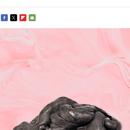
FACEBOOK
TWITTER
FLIPBOARD
E-
MAIL