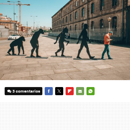
3 comentarios
FACEBOOK
TWITTER
FLIPBOARD
E-
WHATSAPP
MAIL