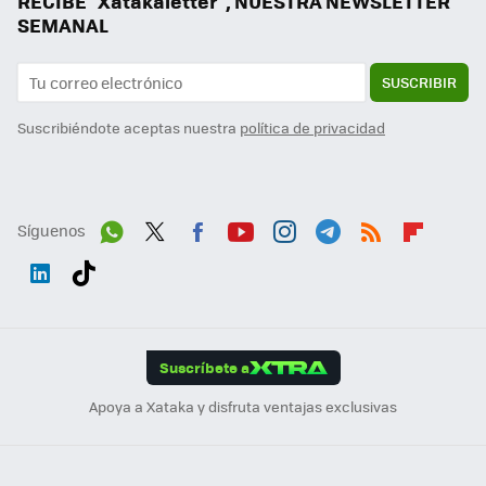
RECIBE "Xatakaletter", NUESTRA NEWSLETTER
SEMANAL
SUSCRIBIR
Suscribiéndote aceptas nuestra
política de privacidad
Síguenos
Wh
Twit
Fac
You
Inst
Tele
RSS
Flip
ats
ter
ebo
tub
agr
gra
boa
Link
Tikt
App
ok
e
am
m
rd
edI
ok
Suscríbete a
n
Apoya a Xataka y disfruta ventajas exclusivas