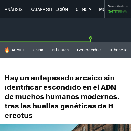
Suscríbete a
ANÁLISIS
XATAKA SELECCIÓN
CIENCIA
MOVILIDAD
HOY SE HABLA DE
AEMET
China
Bill Gates
Generación Z
iPhone 18
Hay un antepasado arcaico sin
identificar escondido en el ADN
de muchos humanos modernos:
tras las huellas genéticas de H.
erectus