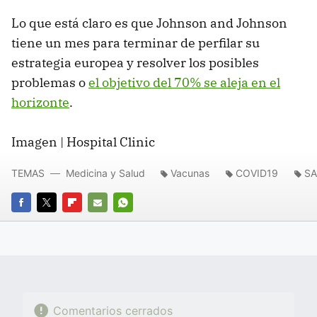
Lo que está claro es que Johnson and Johnson
tiene un mes para terminar de perfilar su
estrategia europea y resolver los posibles
problemas o
el objetivo del 70% se aleja en el
horizonte
.
Imagen | Hospital Clinic
TEMAS
Medicina y Salud
Vacunas
COVID19
SA
FACEBOOK
TWITTER
FLIPBOARD
E-
WHATSAPP
MAIL
Comentarios cerrados