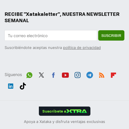
RECIBE "Xatakaletter", NUESTRA NEWSLETTER
SEMANAL
SUSCRIBIR
Suscribiéndote aceptas nuestra
política de privacidad
Síguenos
Wh
Twit
Fac
You
Inst
Tele
RSS
Flip
ats
ter
ebo
tub
agr
gra
boa
Link
Tikt
App
ok
e
am
m
rd
edIn
ok
Suscríbete a
Apoya a Xataka y disfruta ventajas exclusivas