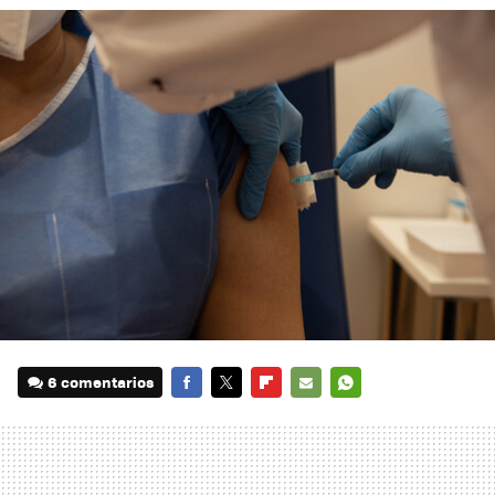
6 comentarios
FACEBOOK
TWITTER
FLIPBOARD
E-
WHATSAPP
MAIL