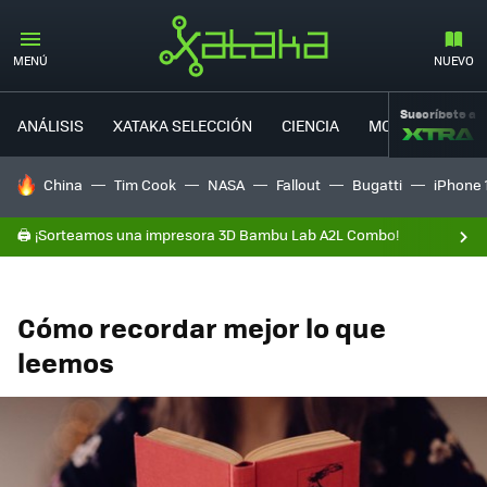
MENÚ
NUEVO
Suscríbete a
ANÁLISIS
XATAKA SELECCIÓN
CIENCIA
MOVILIDAD
HOY SE HABLA DE
China
Tim Cook
NASA
Fallout
Bugatti
iPhone 
🖨️ ¡Sorteamos una impresora 3D Bambu Lab A2L Combo!
Cómo recordar mejor lo que
leemos