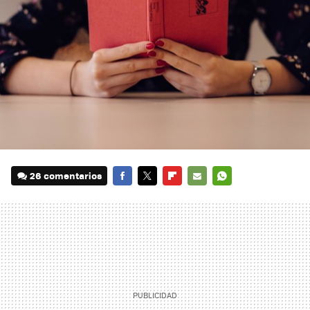
26 comentarios
FACEBOOK
TWITTER
FLIPBOARD
E-
WHATSAPP
MAIL