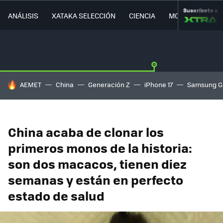
Suscríbete a
ANÁLISIS
XATAKA SELECCIÓN
CIENCIA
MOVILIDAD
HOY SE HABLA DE
AEMET
China
Generación Z
iPhone 17
Samsung G
China acaba de clonar los
primeros monos de la historia:
son dos macacos, tienen diez
semanas y están en perfecto
estado de salud