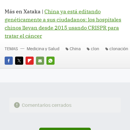
Más en Xataka |
China ya está editando
genéticamente a sus ciudadanos: los hospitales
chinos llevan desde 2015 usando CRISPR para
tratar el cáncer
TEMAS
Medicina y Salud
China
clon
clonación
FACEBOOK
TWITTER
FLIPBOARD
E-
WHATSAPP
MAIL
Comentarios cerrados