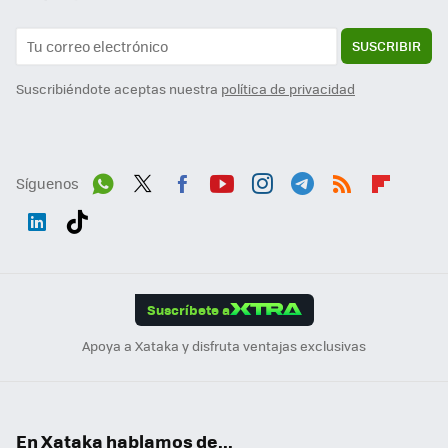
SUSCRIBIR
Suscribiéndote aceptas nuestra
política de privacidad
Síguenos
Wh
Twit
Fac
You
Inst
Tele
RSS
Flip
ats
ter
ebo
tub
agr
gra
boa
Link
Tikt
App
ok
e
am
m
rd
edI
ok
Suscríbete a
n
Apoya a Xataka y disfruta ventajas exclusivas
En Xataka hablamos de...