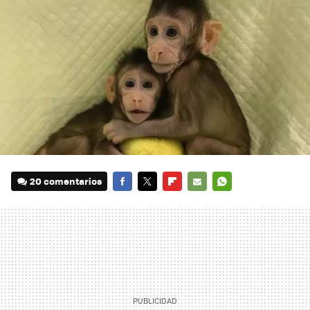
20 comentarios
FACEBOOK
TWITTER
FLIPBOARD
E-
WHATSAPP
MAIL