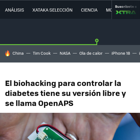
Suscríbete a
ANÁLISIS
XATAKA SELECCIÓN
CIENCIA
MOVILIDAD
HOY SE HABLA DE
China
Tim Cook
NASA
Ola de calor
iPhone 18
El biohacking para controlar la
diabetes tiene su versión libre y
se llama OpenAPS