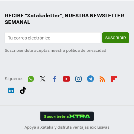
RECIBE "Xatakaletter", NUESTRA NEWSLETTER
SEMANAL
SUSCRIBIR
Suscribiéndote aceptas nuestra
política de privacidad
Síguenos
Wh
Twit
Fac
You
Inst
Tele
RSS
Flip
ats
ter
ebo
tub
agr
gra
boa
Link
Tikt
App
ok
e
am
m
rd
edI
ok
Suscríbete a
n
Apoya a Xataka y disfruta ventajas exclusivas