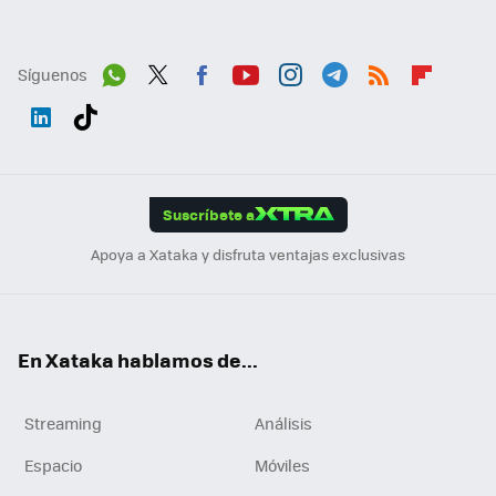
Síguenos
Wh
Twit
Fac
You
Inst
Tele
RSS
Flip
ats
ter
ebo
tub
agr
gra
boa
Link
Tikt
App
ok
e
am
m
rd
edI
ok
Suscríbete a
n
Apoya a Xataka y disfruta ventajas exclusivas
En Xataka hablamos de...
Streaming
Análisis
Espacio
Móviles