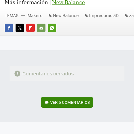
Más información |
New Balance
TEMAS
Makers
New Balance
Impresoras 3D
za
FACEBOOK
TWITTER
FLIPBOARD
E-
WHATSAPP
MAIL
Comentarios cerrados
VER
5 COMENTARIOS