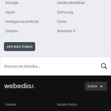
Energía
Xataka Movilidad
Apple
Samsung
Inteligencia artificial
China
Empleo
Windows 11
VER MÁS TEMAS
BUSCA
SUBIR
Xataka
Xataka Móvil