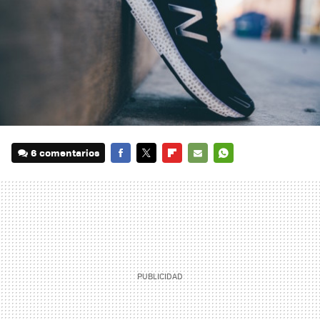
6 comentarios
FACEBOOK
TWITTER
FLIPBOARD
E-
WHATSAPP
MAIL