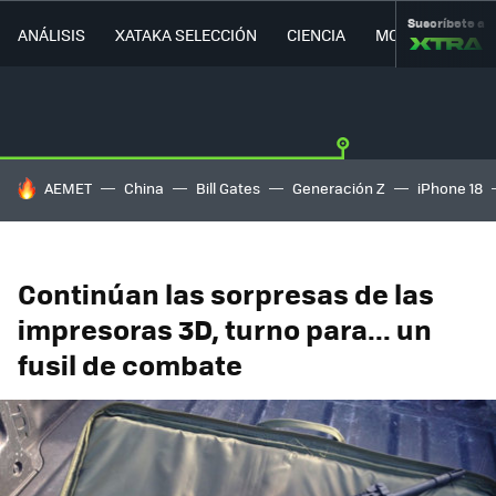
Suscríbete a
ANÁLISIS
XATAKA SELECCIÓN
CIENCIA
MOVILIDAD
HOY SE HABLA DE
AEMET
China
Bill Gates
Generación Z
iPhone 18
Continúan las sorpresas de las
impresoras 3D, turno para... un
fusil de combate