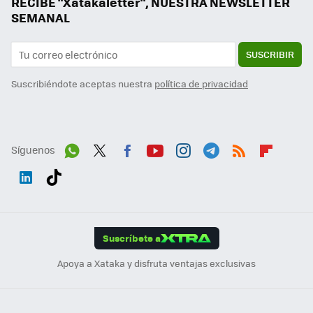
RECIBE "Xatakaletter", NUESTRA NEWSLETTER
SEMANAL
SUSCRIBIR
Suscribiéndote aceptas nuestra
política de privacidad
Síguenos
Wh
Twit
Fac
You
Inst
Tele
RSS
Flip
ats
ter
ebo
tub
agr
gra
boa
Link
Tikt
App
ok
e
am
m
rd
edI
ok
Suscríbete a
n
Apoya a Xataka y disfruta ventajas exclusivas