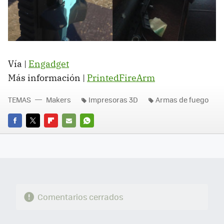
Vía |
Engadget
Más información |
PrintedFireArm
TEMAS
Makers
Impresoras 3D
Armas de fuego
FACEBOOK
TWITTER
FLIPBOARD
E-
WHATSAPP
MAIL
Comentarios cerrados