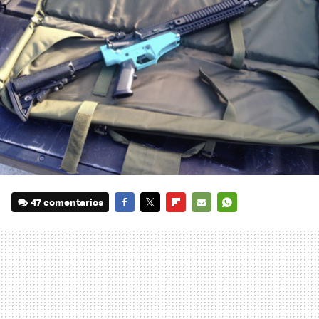
47 comentarios
FACEBOOK
TWITTER
FLIPBOARD
E-
WHATSAPP
MAIL