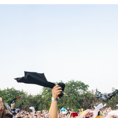
FACEBOOK
TWITTER
FLIPBOARD
E-
MAIL