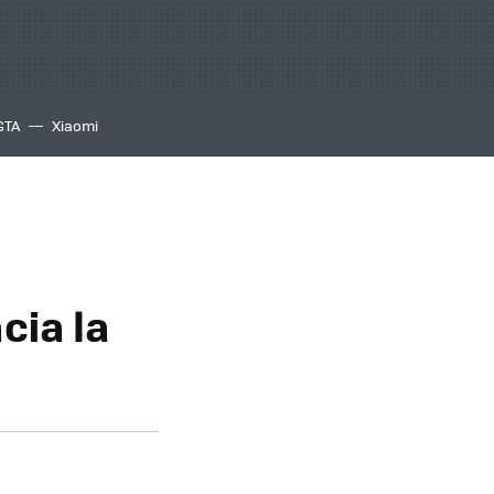
GTA
Xiaomi
cia la