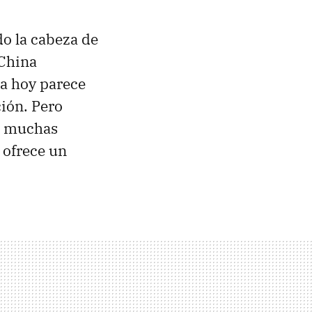
o la cabeza de
 China
ta hoy parece
ión. Pero
o muchas
 ofrece un