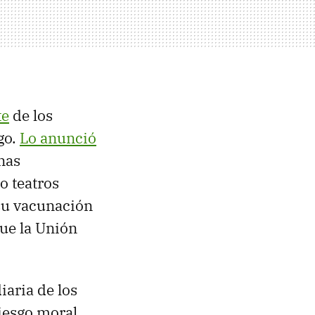
te
de los
go.
Lo anunció
nas
o teatros
 su vacunación
que la Unión
iaria de los
riesgo moral