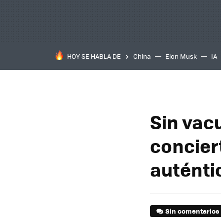
HOY SE HABLA DE
China
Elon Musk
IA
Sin vac
conciert
auténti
Sin comentarios