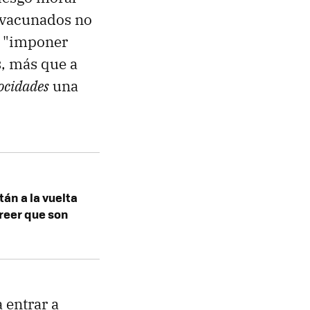
n vacunados no
"imponer
s, más que a
locidades
una
án a la vuelta
creer que son
a entrar a