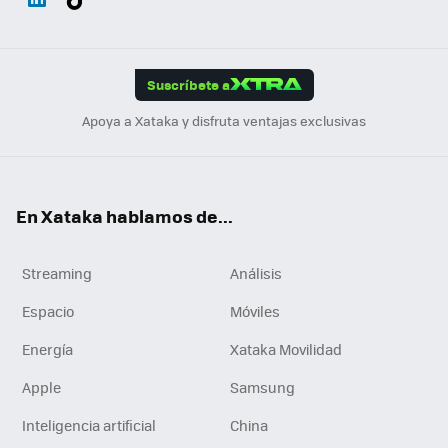
ats
ter
ebo
tub
agr
gra
boa
Link
Tikt
App
ok
e
am
m
rd
edI
ok
Suscríbete a
n
Apoya a Xataka y disfruta ventajas exclusivas
En Xataka hablamos de...
Streaming
Análisis
Espacio
Móviles
Energía
Xataka Movilidad
Apple
Samsung
Inteligencia artificial
China