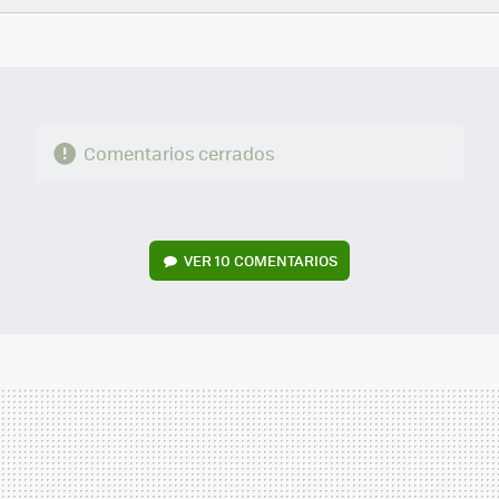
FACEBOOK
TWITTER
FLIPBOARD
E-
WHATSAPP
MAIL
Comentarios cerrados
VER
10 COMENTARIOS