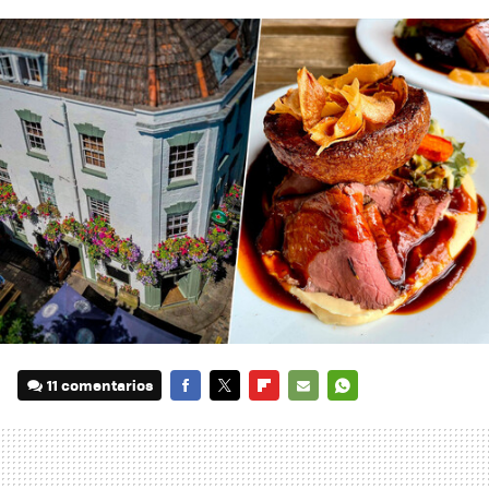
11 comentarios
FACEBOOK
TWITTER
FLIPBOARD
E-
WHATSAPP
MAIL