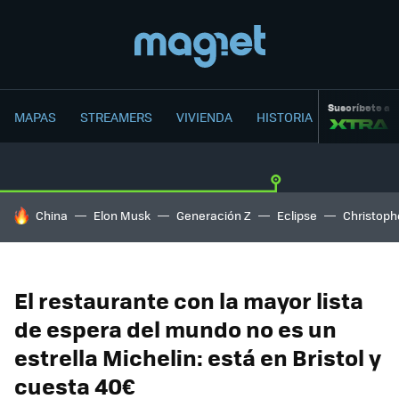
Suscríbete a
MAPAS
STREAMERS
VIVIENDA
HISTORIA
HOY SE HABLA DE
China
Elon Musk
Generación Z
Eclipse
Christoph
El restaurante con la mayor lista
de espera del mundo no es un
estrella Michelin: está en Bristol y
cuesta 40€