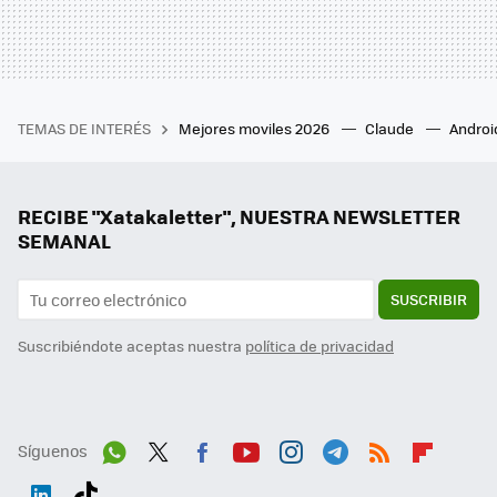
TEMAS DE INTERÉS
Mejores moviles 2026
Claude
Androi
RECIBE "Xatakaletter", NUESTRA NEWSLETTER
SEMANAL
SUSCRIBIR
Suscribiéndote aceptas nuestra
política de privacidad
Síguenos
Wh
Twit
Fac
You
Inst
Tele
RSS
Flip